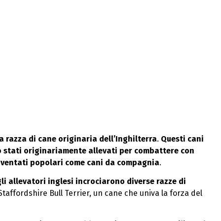
a razza di cane originaria dell’Inghilterra
.
Questi cani
no stati originariamente allevati per combattere con
 diventati popolari come cani da compagnia
.
li allevatori inglesi incrociarono diverse razze di
lo Staffordshire Bull Terrier, un cane che univa la forza del