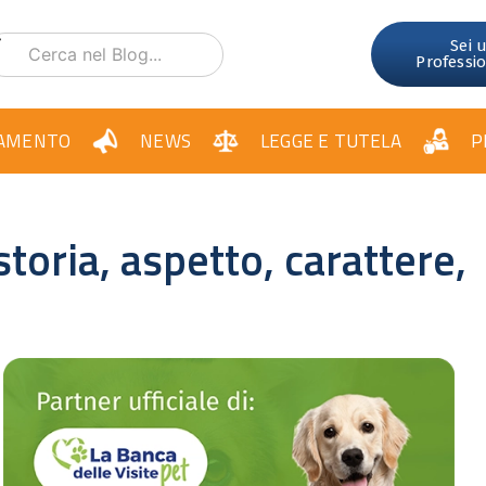
Sei 
Professi
AMENTO
NEWS
LEGGE E TUTELA
P
storia, aspetto, carattere,