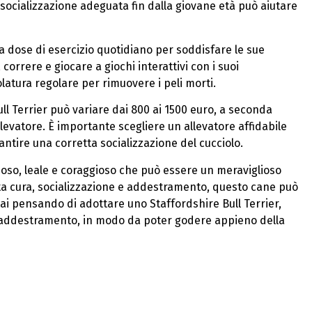
 socializzazione adeguata fin dalla giovane età può aiutare
 dose di esercizio quotidiano per soddisfare le sue
correre e giocare a giochi interattivi con i suoi
olatura regolare per rimuovere i peli morti.
ull Terrier può variare dai 800 ai 1500 euro, a seconda
llevatore. È importante scegliere un allevatore affidabile
antire una corretta socializzazione del cucciolo.
tuoso, leale e coraggioso che può essere un meraviglioso
ta cura, socializzazione e addestramento, questo cane può
stai pensando di adottare uno Staffordshire Bull Terrier,
e addestramento, in modo da poter godere appieno della