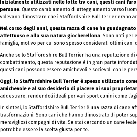
Inizialmente utilizzati nelle lotte tra cani, questi cani f
persone
. Questo cambiamento di atteggiamento verso l’uomo 
volevano dimostrare che i Staffordshire Bull Terrier erano an
Nel corso degli anni, questa razza di cane ha guadagnato 
affettuoso e alla sua natura giocherellona
. Sono noti per 
famiglia, motivo per cui sono spesso considerati ottimi cani 
Anche se lo Staffordshire Bull Terrier ha una reputazione di
combattimento, questa reputazione è in gran parte infondat
questi cani possono essere amichevoli e socievoli con le perso
Oggi, lo Staffordshire Bull Terrier è spesso utilizzato c
amichevole e al suo desiderio di piacere ai suoi proprietar
addestrare, rendendoli ideali per vari sport canini come l’agil
In sintesi, lo Staffordshire Bull Terrier è una razza di cane 
trasformazioni. Sono cani che hanno dimostrato di poter sup
meravigliosi compagni di vita. Se stai cercando un cane leale,
potrebbe essere la scelta giusta per te.