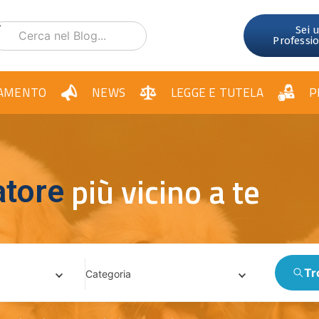
Sei 
Professi
AMENTO
NEWS
LEGGE E TUTELA
P
più vicino a te
itter
Tr
Categoria