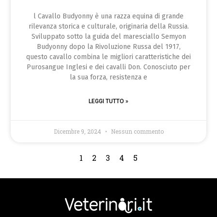
l Cavallo Budyonny è una razza equina di grande
rilevanza storica e culturale, originaria della Russia.
Sviluppato sotto la guida del maresciallo Semyon
Budyonny dopo la Rivoluzione Russa del 1917,
questo cavallo combina le migliori caratteristiche dei
Purosangue Inglesi e dei cavalli Don. Conosciuto per
la sua forza, resistenza e
LEGGI TUTTO »
Dicembre 9, 2024
Nessun commento
1
2
3
4
5