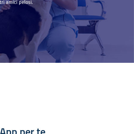
ri amici pelosi.
 App per te.