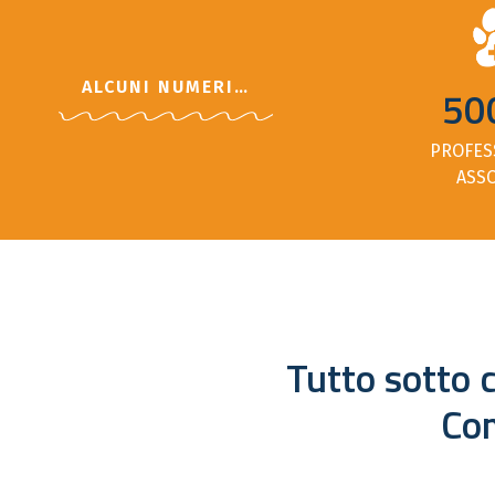
ALCUNI NUMERI…
50
PROFES
ASSO
Tutto sotto c
Com