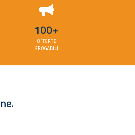
100+
OFFERTE
EROGABILI
ine.