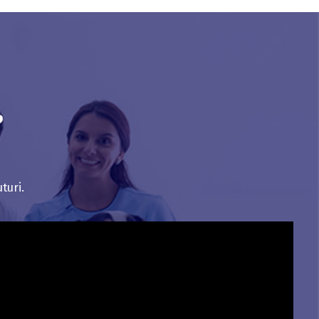
?
turi.