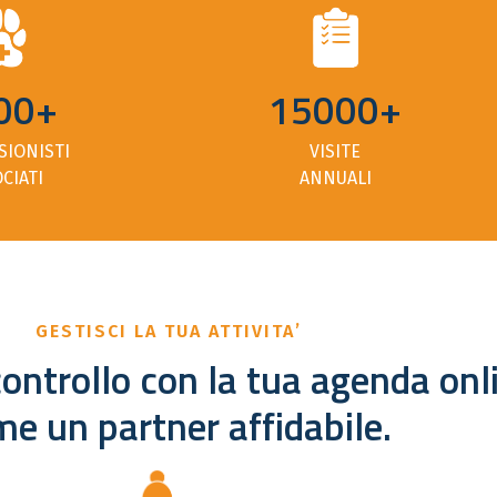
00+
15000+
SIONISTI
VISITE
CIATI
ANNUALI
GESTISCI LA TUA ATTIVITA’
ontrollo con la tua agenda onl
e un partner affidabile.