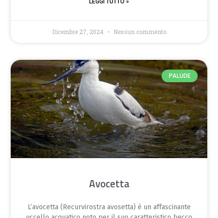
LEGGI TUTTO »
Dicembre 27, 2024
Nessun commento
PALUDE
Avocetta
L’avocetta (Recurvirostra avosetta) è un affascinante
uccello acquatico noto per il suo caratteristico becco