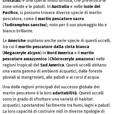
cristatus
) è una specie molto diffusa, che preferisce le
zone umide e le paludi. In
Australia
e nelle
isole del
Pacifico
, si possono trovare diverse specie di martin
pescatore, come il
martin pescatore sacro
(
Todiramphus sanctus
), noto per il suo piumaggio blu e
bianco brillante.
Le
Americhe
ospitano anche varie specie di questi uccelli,
tra cui il
martin pescatore dalla cinta bianca
(
Megaceryle alcyon
) in
Nord America
e il
martin
pescatore amazzonico
(
Chloroceryle amazona
) nelle
regioni tropicali del
Sud America
. Questi uccelli abitano
una vasta gamma di ambienti acquatici, dalle foreste
pluviali ai mangrovieti, alle paludi e ai corsi d’acqua.
Una delle ragioni principali del successo globale dei
martin pescatore è la loro
adattabilità
. Questi uccelli
sono in grado di sfruttare una varietà di habitat
acquatici, spostandosi facilmente tra fiumi, laghi e paludi.
La loro capacità di costruire nidi in diverse tipologie di