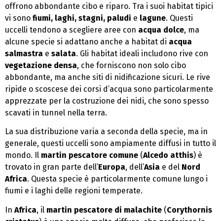
offrono abbondante cibo e riparo. Tra i suoi habitat tipici
vi sono
fiumi, laghi, stagni, paludi
e
lagune
. Questi
uccelli tendono a scegliere aree con
acqua dolce
, ma
alcune specie si adattano anche a habitat di
acqua
salmastra
e
salata
. Gli habitat ideali includono rive con
vegetazione densa
, che forniscono non solo cibo
abbondante, ma anche siti di nidificazione sicuri. Le rive
ripide o scoscese dei corsi d’acqua sono particolarmente
apprezzate per la costruzione dei nidi, che sono spesso
scavati in tunnel nella terra.
La sua distribuzione varia a seconda della specie, ma in
generale, questi uccelli sono ampiamente diffusi in tutto il
mondo. Il
martin pescatore comune
(
Alcedo atthis
) è
trovato in gran parte dell’
Europa
, dell’
Asia
e del
Nord
Africa
. Questa specie è particolarmente comune lungo i
fiumi e i laghi delle regioni temperate.
In
Africa
, il
martin pescatore di malachite
(
Corythornis