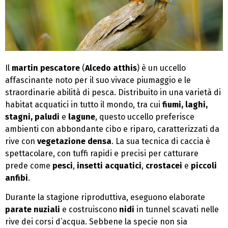
Il
martin pescatore
(
Alcedo atthis
) è un uccello
affascinante noto per il suo vivace piumaggio e le
straordinarie abilità di pesca. Distribuito in una varietà di
habitat acquatici in tutto il mondo, tra cui
fiumi, laghi,
stagni, paludi
e
lagune
, questo uccello preferisce
ambienti con abbondante cibo e riparo, caratterizzati da
rive con
vegetazione densa
. La sua tecnica di caccia è
spettacolare, con tuffi rapidi e precisi per catturare
prede come
pesci
,
insetti acquatici
,
crostacei
e
piccoli
anfibi
.
Durante la stagione riproduttiva, eseguono elaborate
parate nuziali
e costruiscono
nidi
in tunnel scavati nelle
rive dei corsi d’acqua. Sebbene la specie non sia