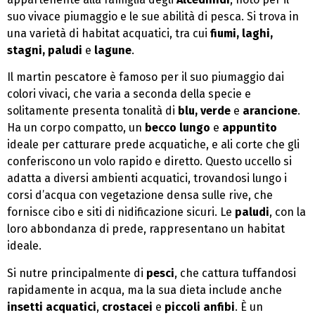
suo vivace piumaggio e le sue abilità di pesca. Si trova in
una varietà di habitat acquatici, tra cui
fiumi, laghi,
stagni, paludi
e
lagune
.
Il martin pescatore è famoso per il suo piumaggio dai
colori vivaci, che varia a seconda della specie e
solitamente presenta tonalità di
blu, verde
e
arancione
.
Ha un corpo compatto, un
becco lungo
e
appuntito
ideale per catturare prede acquatiche, e ali corte che gli
conferiscono un volo rapido e diretto. Questo uccello si
adatta a diversi ambienti acquatici, trovandosi lungo i
corsi d’acqua con vegetazione densa sulle rive, che
fornisce cibo e siti di nidificazione sicuri. Le
paludi
, con la
loro abbondanza di prede, rappresentano un habitat
ideale.
Si nutre principalmente di
pesci
, che cattura tuffandosi
rapidamente in acqua, ma la sua dieta include anche
insetti acquatici
,
crostacei
e
piccoli anfibi
. È un