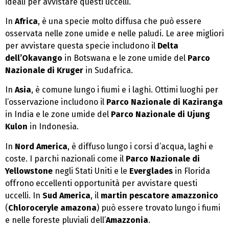
ideali per avvistare questi uccelli.
In
Africa
, è una specie molto diffusa che può essere
osservata nelle zone umide e nelle paludi. Le aree migliori
per avvistare questa specie includono il
Delta
dell’Okavango
in Botswana e le zone umide del
Parco
Nazionale di Kruger
in Sudafrica.
In
Asia
,
è comune lungo i fiumi e i laghi. Ottimi luoghi per
l’osservazione includono il
Parco Nazionale di Kaziranga
in India e le zone umide del
Parco Nazionale di Ujung
Kulon
in Indonesia.
In
Nord America
, è diffuso lungo i corsi d’acqua, laghi e
coste. I parchi nazionali come il
Parco Nazionale di
Yellowstone
negli Stati Uniti e le
Everglades
in Florida
offrono eccellenti opportunità per avvistare questi
uccelli. In
Sud America
, il
martin pescatore amazzonico
(
Chloroceryle amazona
) può essere trovato lungo i fiumi
e nelle foreste pluviali dell’
Amazzonia
.