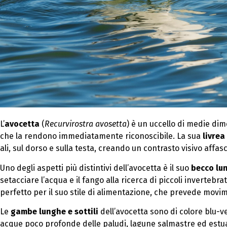
L’
avocetta
(
Recurvirostra avosetta
) è un uccello di medie dime
che la rendono immediatamente riconoscibile. La sua
livrea
ali, sul dorso e sulla testa, creando un contrasto visivo affas
Uno degli aspetti più distintivi dell’avocetta è il suo
becco lun
setacciare l’acqua e il fango alla ricerca di piccoli invertebra
perfetto per il suo stile di alimentazione, che prevede moviment
Le
gambe lunghe e sottili
dell’avocetta sono di colore blu-
acque poco profonde delle paludi, lagune salmastre ed est