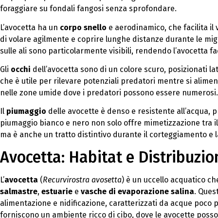
foraggiare su fondali fangosi senza sprofondare.
L’avocetta ha un
corpo snello
e aerodinamico, che facilita il
di volare agilmente e coprire lunghe distanze durante le migr
sulle ali sono particolarmente visibili, rendendo l’avocetta f
Gli
occhi
dell’avocetta sono di un colore scuro, posizionati l
che è utile per rilevare potenziali predatori mentre si alime
nelle zone umide dove i predatori possono essere numerosi.
Il
piumaggio
delle avocette è denso e resistente all’acqua, p
piumaggio bianco e nero non solo offre mimetizzazione tra il r
ma è anche un tratto distintivo durante il corteggiamento e l
Avocetta: Habitat e Distribuzio
L’
avocetta
(
Recurvirostra avosetta
) è un uccello acquatico c
salmastre
,
estuarie
e
vasche di evaporazione salina
. Ques
alimentazione e nidificazione, caratterizzati da acque poco 
forniscono un ambiente ricco di cibo, dove le avocette posson