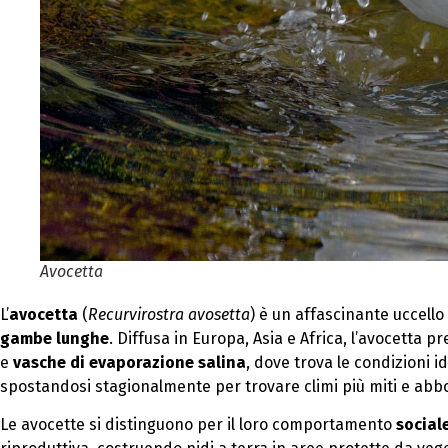
Avocetta
L’
avocetta
(
Recurvirostra avosetta
) è un affascinante uccello
gambe lunghe
. Diffusa in Europa, Asia e Africa, l’avocetta 
e
vasche di evaporazione salina
, dove trova le condizioni id
spostandosi stagionalmente per trovare climi più miti e abbo
Le avocette si distinguono per il loro comportamento
social