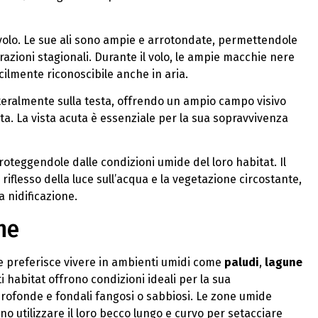
 volo. Le sue ali sono ampie e arrotondate, permettendole
azioni stagionali. Durante il volo, le ampie macchie nere
acilmente riconoscibile anche in aria.
ateralmente sulla testa, offrendo un ampio campo visivo
nta. La vista acuta è essenziale per la sua sopravvivenza
roteggendole dalle condizioni umide del loro habitat. Il
iflesso della luce sull’acqua e la vegetazione circostante,
a nidificazione.
ne
he preferisce vivere in ambienti umidi come
paludi
,
lagune
ti habitat offrono condizioni ideali per la sua
profonde e fondali fangosi o sabbiosi. Le zone umide
o utilizzare il loro becco lungo e curvo per setacciare