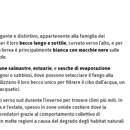
egante e distintivo, appartenente alla famiglia dei
er il loro
becco lungo e sottile
, curvato verso l’alto, e per
ro livrea è principalmente
bianca con macchie nere
sulle
ole.
une salmastre
,
estuarie
, e
vasche di evaporazione
osi o sabbiosi, dove possono setacciare il fango alla
ilizzano il loro becco unico per filtrare il cibo dall’acqua, un
acquatici.
 verso sud durante l’inverno per trovare climi più miti. In
a e l’estate, spesso in zone umide costiere dove la
predatori grazie al comportamento collettivo di
in molte regioni a causa del degrado degli habitat naturali