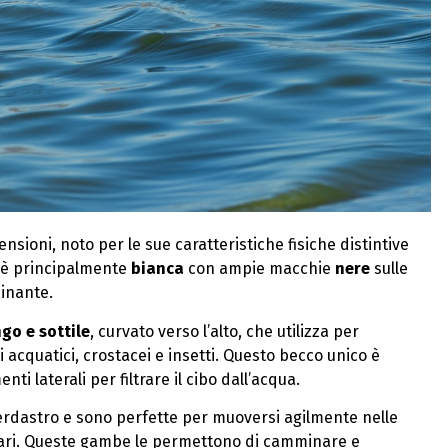
nsioni, noto per le sue caratteristiche fisiche distintive
è principalmente
bianca
con ampie macchie
nere
sulle
cinante.
go e sottile
, curvato verso l’alto, che utilizza per
ti acquatici, crostacei e insetti. Questo becco unico è
i laterali per filtrare il cibo dall’acqua.
verdastro e sono perfette per muoversi agilmente nelle
uari. Queste gambe le permettono di camminare e