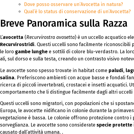
Dove posso osservare un’Avocetta in natura?
Qual’è lo status di conservazione di un’Avocetta?
Breve Panoramica sulla Razza
L’
avocetta
(
Recurvirostra avosetta
) è un uccello acquatico el
Recurvirostridi
. Questi uccelli sono facilmente riconoscibili p
le loro
gambe lunghe
e sottili di colore blu-verdastro. La lo
ali, sul dorso e sulla testa, creando un contrasto visivo notev
Le avocette sono spesso trovate in habitat come
paludi
,
lag
salina
. Preferiscono ambienti con acque basse e fondali fang
ricerca di piccoli invertebrati, crostacei e insetti acquatici. Ut
comportamento che li distingue facilmente dagli altri uccelli 
Questi uccelli sono migratori, con popolazioni che si spostano
Europa, le avocette nidificano in colonie durante la primaver
vegetazione è bassa. Le colonie offrono protezione contro i 
sorveglianza. Le avocette sono considerate
specie protette
causato dall’attività umana. .