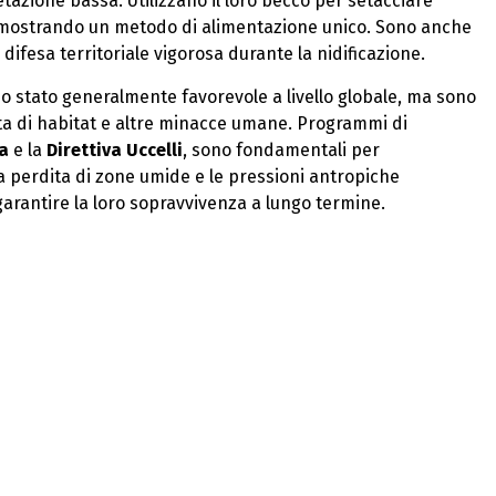
etazione bassa. Utilizzano il loro becco per setacciare
tti, mostrando un metodo di alimentazione unico. Sono anche
 difesa territoriale vigorosa durante la nidificazione.
no stato generalmente favorevole a livello globale, ma sono
dita di habitat e altre minacce umane. Programmi di
a
e la
Direttiva Uccelli
, sono fondamentali per
nua perdita di zone umide e le pressioni antropiche
garantire la loro sopravvivenza a lungo termine.