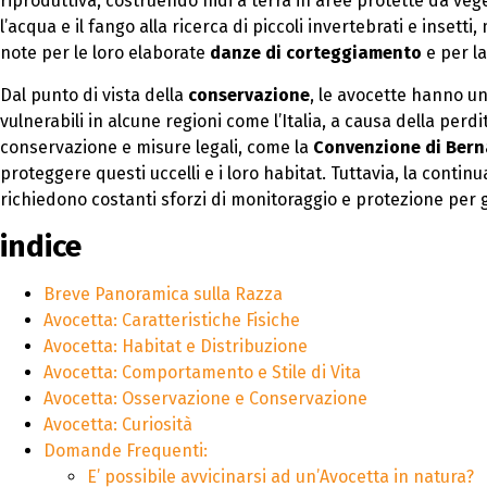
riproduttiva, costruendo nidi a terra in aree protette da veg
l’acqua e il fango alla ricerca di piccoli invertebrati e inse
note per le loro elaborate
danze di corteggiamento
e per la
Dal punto di vista della
conservazione
, le avocette hanno u
vulnerabili in alcune regioni come l’Italia, a causa della per
conservazione e misure legali, come la
Convenzione di Bern
proteggere questi uccelli e i loro habitat. Tuttavia, la conti
richiedono costanti sforzi di monitoraggio e protezione per 
indice
Breve Panoramica sulla Razza
Avocetta: Caratteristiche Fisiche
Avocetta: Habitat e Distribuzione
Avocetta: Comportamento e Stile di Vita
Avocetta: Osservazione e Conservazione
Avocetta: Curiosità
Domande Frequenti:
E’ possibile avvicinarsi ad un’Avocetta in natura?