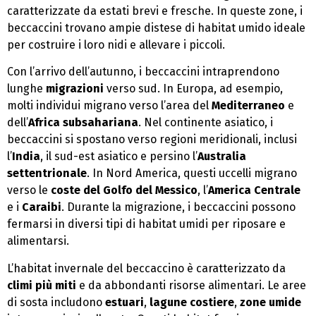
caratterizzate da estati brevi e fresche. In queste zone, i
beccaccini trovano ampie distese di habitat umido ideale
per costruire i loro nidi e allevare i piccoli.
Con l’arrivo dell’autunno, i beccaccini intraprendono
lunghe
migrazioni
verso sud. In Europa, ad esempio,
molti individui migrano verso l’area del
Mediterraneo
e
dell’
Africa subsahariana
. Nel continente asiatico, i
beccaccini si spostano verso regioni meridionali, inclusi
l’
India
, il sud-est asiatico e persino l’
Australia
settentrionale
. In Nord America, questi uccelli migrano
verso le
coste del Golfo del Messico
, l’
America Centrale
e i
Caraibi
. Durante la migrazione, i beccaccini possono
fermarsi in diversi tipi di habitat umidi per riposare e
alimentarsi.
L’habitat invernale del beccaccino è caratterizzato da
climi più miti
e da abbondanti risorse alimentari. Le aree
di sosta includono
estuari
,
lagune costiere
,
zone umide