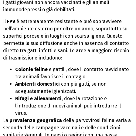
i gatti giovani non ancora vaccinati e gli animali
immunodepressi o già debilitati.
Il
FPV
è estremamente resistente e può sopravvivere
nell’ambiente esterno per oltre un anno, soprattutto su
superfici porose e in luoghi con scarsa igiene. Questo
permette la sua diffusione anche in assenza di contatto
diretto tra gatti infetti e sani. Le aree a maggiore rischio
di trasmissione includono:
Colonie feline
e gattili, dove il contatto ravvicinato
tra animali favorisce il contagio.
Ambienti domestici
con più gatti, se non
adeguatamente igienizzati.
Rifugi e allevamenti
, dove la rotazione e
l’introduzione di nuovi animali può introdurre il
virus.
La
prevalenza geografica
della parvovirosi felina varia a
seconda delle campagne vaccinali e delle condizioni
sanitarie generali. In paesi o regioni con una bassa