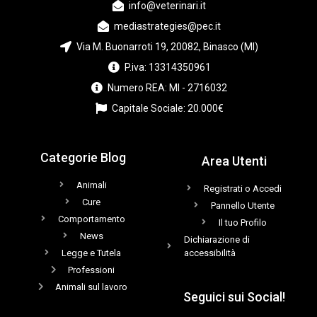
info@veterinari.it
mediastrategies@pec.it
Via M. Buonarroti 19, 20082, Binasco (MI)
P.iva: 13314350961
Numero REA: MI - 2716032
Capitale Sociale: 20.000€
Categorie Blog
Area Utenti
Animali
Registrati o Accedi
Cure
Pannello Utente
Comportamento
Il tuo Profilo
News
Dichiarazione di
Legge e Tutela
accessibilità
Professioni
Animali sul lavoro
Seguici sui Social!