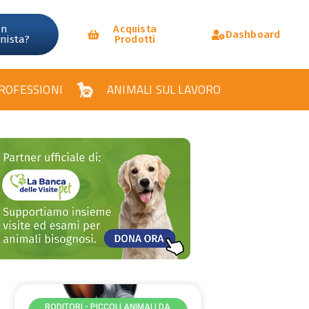
un
Acquista
Dashboard
onista?
Prodotti
ROFESSIONI
ANIMALI SUL LAVORO
RODITORI - PICCOLI ANIMALI DA