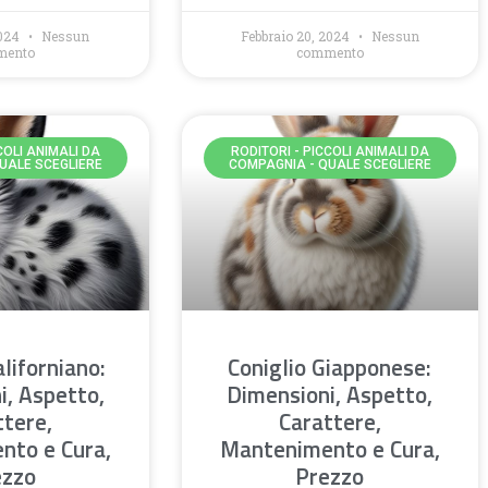
2024
Nessun
Febbraio 20, 2024
Nessun
mento
commento
COLI ANIMALI DA
RODITORI - PICCOLI ANIMALI DA
UALE SCEGLIERE
COMPAGNIA - QUALE SCEGLIERE
aliforniano:
Coniglio Giapponese:
i, Aspetto,
Dimensioni, Aspetto,
ttere,
Carattere,
nto e Cura,
Mantenimento e Cura,
ezzo
Prezzo