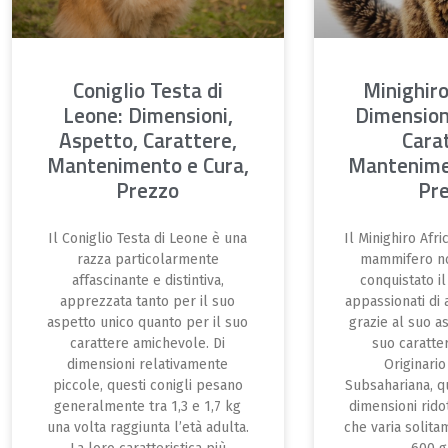
Coniglio Testa di
Minighiro
Leone: Dimensioni,
Dimension
Aspetto, Carattere,
Cara
Mantenimento e Cura,
Mantenime
Prezzo
Pr
Il Coniglio Testa di Leone è una
Il Minighiro Afr
razza particolarmente
mammifero no
affascinante e distintiva,
conquistato il
apprezzata tanto per il suo
appassionati di 
aspetto unico quanto per il suo
grazie al suo a
carattere amichevole. Di
suo caratter
dimensioni relativamente
Originario
piccole, questi conigli pesano
Subsahariana, q
generalmente tra 1,3 e 1,7 kg
dimensioni rido
una volta raggiunta l’età adulta.
che varia solitam