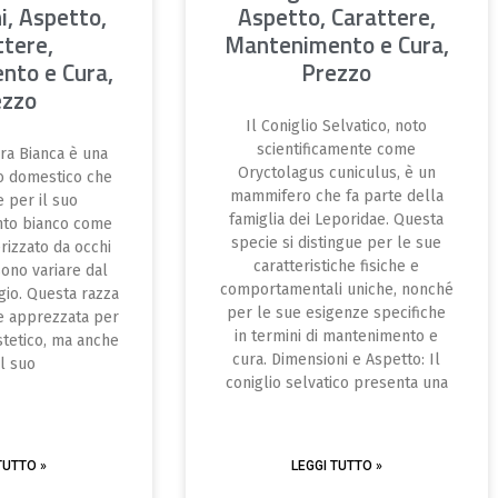
i, Aspetto,
Aspetto, Carattere,
ttere,
Mantenimento e Cura,
nto e Cura,
Prezzo
ezzo
Il Coniglio Selvatico, noto
scientificamente come
rra Bianca è una
Oryctolagus cuniculus, è un
io domestico che
mammifero che fa parte della
e per il suo
famiglia dei Leporidae. Questa
nto bianco come
specie si distingue per le sue
erizzato da occhi
caratteristiche fisiche e
sono variare dal
comportamentali uniche, nonché
igio. Questa razza
per le sue esigenze specifiche
e apprezzata per
in termini di mantenimento e
stetico, ma anche
cura. Dimensioni e Aspetto: Il
il suo
coniglio selvatico presenta una
TUTTO »
LEGGI TUTTO »