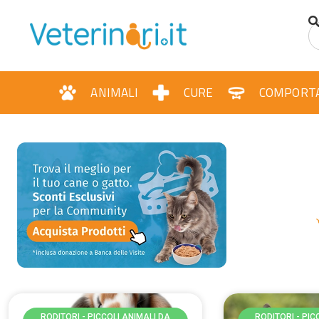
contenuto
ANIMALI
CURE
COMPORT
RODITORI - PICCOLI ANIMALI DA
RODITORI - PIC