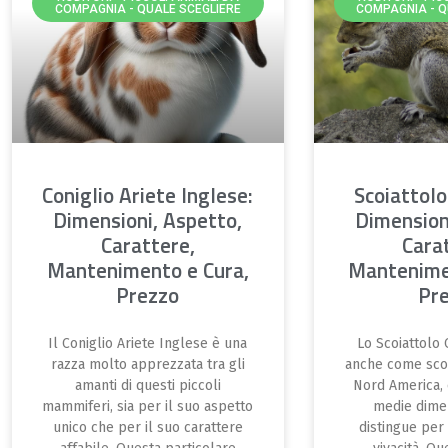
COMPAGNIA - QUALE SCEGLIERE
COMPAGNIA - Q
Coniglio Ariete Inglese:
Scoiattol
Dimensioni, Aspetto,
Dimension
Carattere,
Cara
Mantenimento e Cura,
Mantenime
Prezzo
Pr
Il Coniglio Ariete Inglese è una
Lo Scoiattolo
razza molto apprezzata tra gli
anche come scoi
amanti di questi piccoli
Nord America, 
mammiferi, sia per il suo aspetto
medie dimen
unico che per il suo carattere
distingue per 