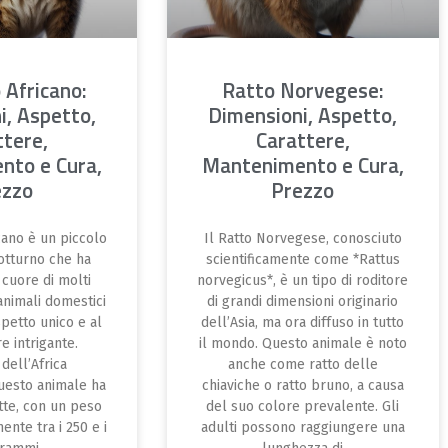
 Africano:
Ratto Norvegese:
i, Aspetto,
Dimensioni, Aspetto,
ttere,
Carattere,
nto e Cura,
Mantenimento e Cura,
ezzo
Prezzo
icano è un piccolo
Il Ratto Norvegese, conosciuto
tturno che ha
scientificamente come *Rattus
 cuore di molti
norvegicus*, è un tipo di roditore
animali domestici
di grandi dimensioni originario
spetto unico e al
dell’Asia, ma ora diffuso in tutto
e intrigante.
il mondo. Questo animale è noto
 dell’Africa
anche come ratto delle
uesto animale ha
chiaviche o ratto bruno, a causa
tte, con un peso
del suo colore prevalente. Gli
ente tra i 250 e i
adulti possono raggiungere una