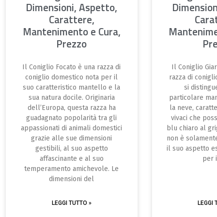
Dimensioni, Aspetto,
Dimension
Carattere,
Cara
Mantenimento e Cura,
Mantenime
Prezzo
Pr
Il Coniglio Focato è una razza di
Il Coniglio Gia
coniglio domestico nota per il
razza di conigl
suo caratteristico mantello e la
si distingu
sua natura docile. Originaria
particolare ma
dell’Europa, questa razza ha
la neve, caratt
guadagnato popolarità tra gli
vivaci che pos
appassionati di animali domestici
blu chiaro al gr
grazie alle sue dimensioni
non è solament
gestibili, al suo aspetto
il suo aspetto e
affascinante e al suo
per 
temperamento amichevole. Le
dimensioni del
LEGGI TUTTO »
LEGGI 