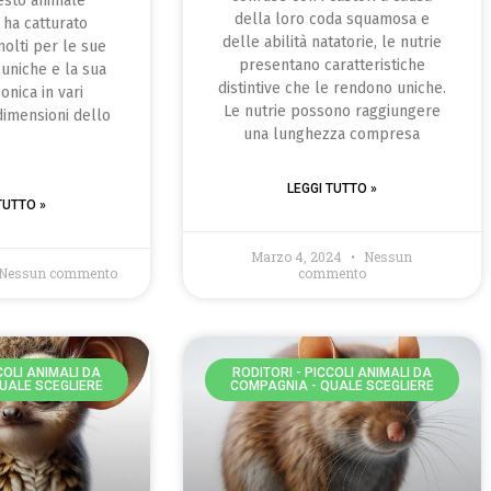
uesto animale
della loro coda squamosa e
 ha catturato
delle abilità natatorie, le nutrie
molti per le sue
presentano caratteristiche
 uniche e la sua
distintive che le rendono uniche.
onica in vari
Le nutrie possono raggiungere
dimensioni dello
una lunghezza compresa
LEGGI TUTTO »
TUTTO »
Marzo 4, 2024
Nessun
Nessun commento
commento
COLI ANIMALI DA
RODITORI - PICCOLI ANIMALI DA
UALE SCEGLIERE
COMPAGNIA - QUALE SCEGLIERE