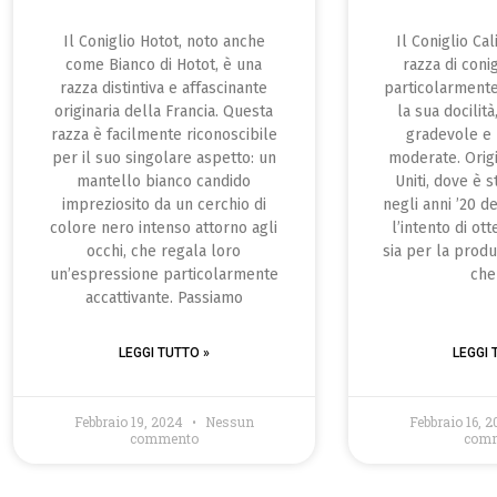
Il Coniglio Hotot, noto anche
Il Coniglio Ca
come Bianco di Hotot, è una
razza di coni
razza distintiva e affascinante
particolarment
originaria della Francia. Questa
la sua docilità
razza è facilmente riconoscibile
gradevole e 
per il suo singolare aspetto: un
moderate. Origi
mantello bianco candido
Uniti, dove è 
impreziosito da un cerchio di
negli anni ’20 
colore nero intenso attorno agli
l’intento di ot
occhi, che regala loro
sia per la produ
un’espressione particolarmente
che
accattivante. Passiamo
LEGGI TUTTO »
LEGGI 
Febbraio 19, 2024
Nessun
Febbraio 16, 
commento
com