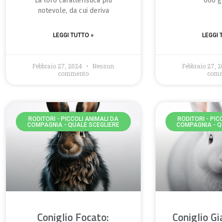
La loro caratteristica più
600 
notevole, da cui deriva
LEGGI TUTTO »
LEGGI 
Febbraio 27, 2024
Nessun
Febbraio 27, 
commento
com
RODITORI - PICCOLI ANIMALI DA
RODITORI - PIC
COMPAGNIA - QUALE SCEGLIERE
COMPAGNIA - Q
Coniglio Focato:
Coniglio Gi