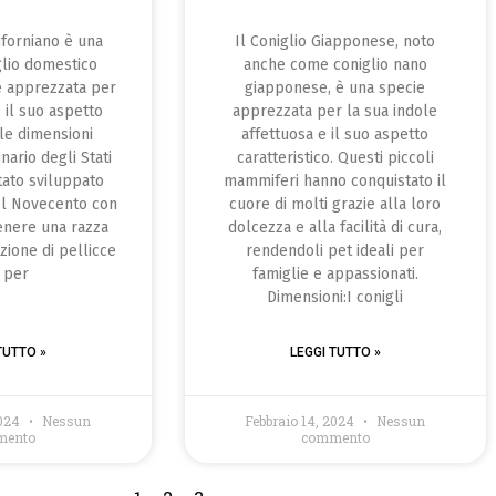
liforniano è una
Il Coniglio Giapponese, noto
glio domestico
anche come coniglio nano
e apprezzata per
giapponese, è una specie
, il suo aspetto
apprezzata per la sua indole
le dimensioni
affettuosa e il suo aspetto
nario degli Stati
caratteristico. Questi piccoli
stato sviluppato
mammiferi hanno conquistato il
del Novecento con
cuore di molti grazie alla loro
tenere una razza
dolcezza e alla facilità di cura,
zione di pellicce
rendendoli pet ideali per
 per
famiglie e appassionati.
Dimensioni:I conigli
TUTTO »
LEGGI TUTTO »
2024
Nessun
Febbraio 14, 2024
Nessun
mento
commento