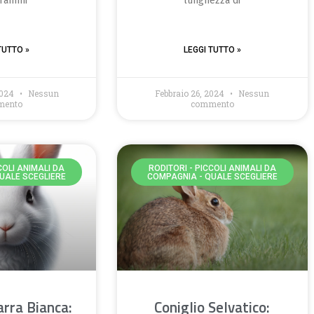
grammi
lunghezza di
TUTTO »
LEGGI TUTTO »
2024
Nessun
Febbraio 26, 2024
Nessun
mento
commento
COLI ANIMALI DA
RODITORI - PICCOLI ANIMALI DA
UALE SCEGLIERE
COMPAGNIA - QUALE SCEGLIERE
arra Bianca:
Coniglio Selvatico: