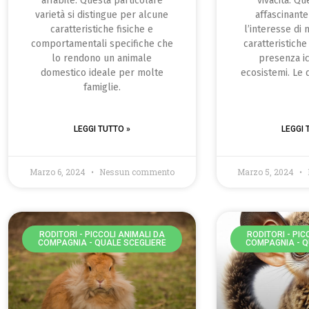
affabile. Questa particolare
vivacità. Q
varietà si distingue per alcune
affascinante
caratteristiche fisiche e
l’interesse di 
comportamentali specifiche che
caratteristiche
lo rendono un animale
presenza ic
domestico ideale per molte
ecosistemi. Le 
famiglie.
LEGGI TUTTO »
LEGGI 
Marzo 6, 2024
Nessun commento
Marzo 5, 2024
RODITORI - PICCOLI ANIMALI DA
RODITORI - PIC
COMPAGNIA - QUALE SCEGLIERE
COMPAGNIA - Q