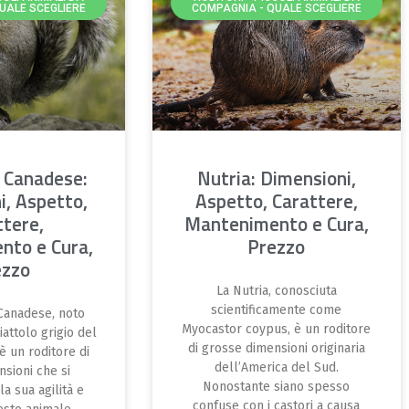
UALE SCEGLIERE
COMPAGNIA - QUALE SCEGLIERE
o Canadese:
Nutria: Dimensioni,
i, Aspetto,
Aspetto, Carattere,
ttere,
Mantenimento e Cura,
nto e Cura,
Prezzo
ezzo
La Nutria, conosciuta
scientificamente come
 Canadese, noto
Myocastor coypus, è un roditore
attolo grigio del
di grosse dimensioni originaria
è un roditore di
dell’America del Sud.
sioni che si
Nonostante siano spesso
la sua agilità e
confuse con i castori a causa