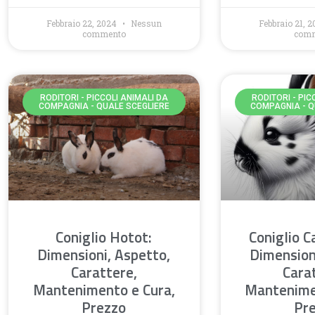
Febbraio 22, 2024
Nessun
Febbraio 21, 
commento
com
RODITORI - PICCOLI ANIMALI DA
RODITORI - PIC
COMPAGNIA - QUALE SCEGLIERE
COMPAGNIA - Q
Coniglio Hotot:
Coniglio C
Dimensioni, Aspetto,
Dimension
Carattere,
Cara
Mantenimento e Cura,
Mantenime
Prezzo
Pr