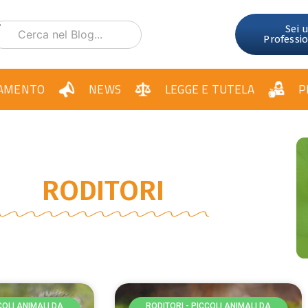
Sei 
Professi
AMENTO
NEWS
LEGGE E TUTELA
P
RODITORI
COLI ANIMALI DA
RODITORI - PICCOLI ANIMALI DA