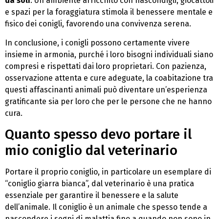
da soli
. Un ambiente arricchito con nascondigli, giocattoli
e spazi per la foraggiatura stimola il benessere mentale e
fisico dei conigli, favorendo una convivenza serena.
In conclusione, i conigli possono certamente vivere
insieme in armonia, purché i loro bisogni individuali siano
compresi e rispettati dai loro proprietari. Con pazienza,
osservazione attenta e cure adeguate, la coabitazione tra
questi affascinanti animali può diventare un’esperienza
gratificante sia per loro che per le persone che ne hanno
cura.
Quanto spesso devo portare il
mio coniglio dal veterinario
Portare il proprio coniglio, in particolare un esemplare di
“coniglio giarra bianca”, dal veterinario è una pratica
essenziale per garantire il benessere e la salute
dell’animale. Il coniglio è un animale che spesso tende a
nascondere i segni di malattia fino a quando non sono in