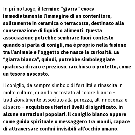
In primo luogo, il
termine “giarra” evoca
immediatamente l’immagine di un contenitore,
solitamente in ceramica o terracotta, destinato alla
conservazione di liquidi o alimenti
.
Questa
associazione potrebbe sembrare fuori contesto
quando si parla di conigli, ma è proprio nella fusione
tra l’animale e l’oggetto che nasce la curiosità. La
“giarra bianca”, quindi, potrebbe simboleggiare
qualcosa di raro e prezioso
,
racchiuso o protetto, come
un tesoro nascosto
.
Il coniglio, da sempre simbolo di fertilità e rinascita in
molte culture, quando accostato al colore bianco –
tradizionalmente associato alla purezza, all’innocenza e
al sacro –
acquisisce ulteriori livelli di significato
.
In
alcune narrazioni popolari, il coniglio bianco appare
come guida spirituale o messaggero tra mondi, capace
di attraversare confini invisibili all’occhio umano
.