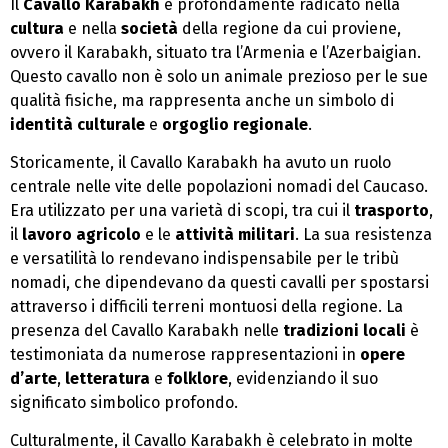
Il
Cavallo Karabakh
è profondamente radicato nella
cultura
e nella
società
della regione da cui proviene,
ovvero il Karabakh, situato tra l’Armenia e l’Azerbaigian.
Questo cavallo non è solo un animale prezioso per le sue
qualità fisiche, ma rappresenta anche un simbolo di
identità culturale
e
orgoglio regionale
.
Storicamente, il Cavallo Karabakh ha avuto un ruolo
centrale nelle vite delle popolazioni nomadi del Caucaso.
Era utilizzato per una varietà di scopi, tra cui il
trasporto
,
il
lavoro agricolo
e le
attività militari
. La sua resistenza
e versatilità lo rendevano indispensabile per le tribù
nomadi, che dipendevano da questi cavalli per spostarsi
attraverso i difficili terreni montuosi della regione. La
presenza del Cavallo Karabakh nelle
tradizioni locali
è
testimoniata da numerose rappresentazioni in
opere
d’arte
,
letteratura
e
folklore
, evidenziando il suo
significato simbolico profondo.
Culturalmente, il Cavallo Karabakh è celebrato in molte