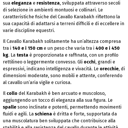
sua
eleganza
e
resistenza
, sviluppata attraverso secoli
di selezione in ambienti montuosi e collinari. Le
caratteristiche fisiche del Cavallo Karabakh riflettono la
sua capacità di adattarsi a terreni difficili e di eccellere in
varie discipline equestri.
Il Cavallo Karabakh solitamente ha un’altezza compresa
tra i
140 e i 150 cm
e un peso che varia tra i
400 e i 450
kg
. La
testa
è proporzionata e raffinata, con un profilo
rettilineo o leggermente convesso. Gli
occhi
, grandi e
espressivi, indicano intelligenza e vivacità. Le
orecchie
, di
dimensioni moderate, sono mobili e attente, conferendo
al cavallo un’aria vigile e curiosa.
Il
collo
del Karabakh è ben arcuato e muscoloso,
aggiungendo un tocco di eleganza alla sua figura. Le
spalle
sono inclinate e potenti, permettendo movimenti
fluidi e agili. La
schiena
è dritta e forte, supportata da
una muscolatura ben sviluppata che contribuisce alla
stabilità e alla resistenza del cavallo durante le attività