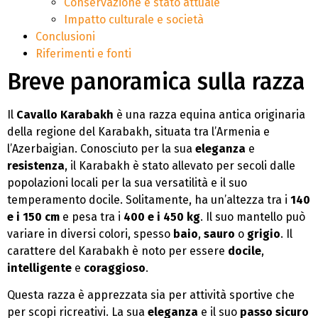
Conservazione e stato attuale
Impatto culturale e società
Conclusioni
Riferimenti e fonti
Breve panoramica sulla razza
Il
Cavallo Karabakh
è una razza equina antica originaria
della regione del Karabakh, situata tra l’Armenia e
l’Azerbaigian. Conosciuto per la sua
eleganza
e
resistenza
, il Karabakh è stato allevato per secoli dalle
popolazioni locali per la sua versatilità e il suo
temperamento docile. Solitamente, ha un’altezza tra i
140
e i 150 cm
e pesa tra i
400 e i 450 kg
. Il suo mantello può
variare in diversi colori, spesso
baio
,
sauro
o
grigio
. Il
carattere del Karabakh è noto per essere
docile
,
intelligente
e
coraggioso
.
Questa razza è apprezzata sia per attività sportive che
per scopi ricreativi. La sua
eleganza
e il suo
passo sicuro