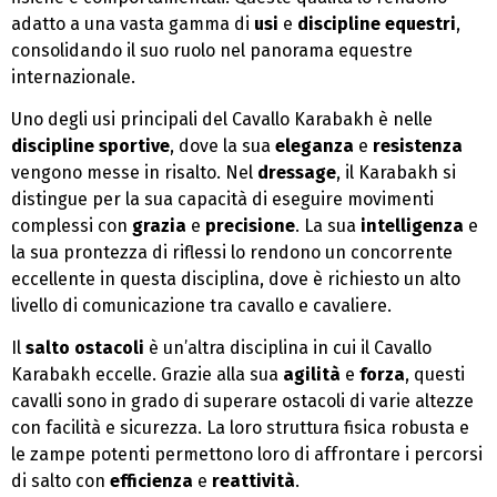
adatto a una vasta gamma di
usi
e
discipline equestri
,
consolidando il suo ruolo nel panorama equestre
internazionale.
Uno degli usi principali del Cavallo Karabakh è nelle
discipline sportive
, dove la sua
eleganza
e
resistenza
vengono messe in risalto. Nel
dressage
, il Karabakh si
distingue per la sua capacità di eseguire movimenti
complessi con
grazia
e
precisione
. La sua
intelligenza
e
la sua prontezza di riflessi lo rendono un concorrente
eccellente in questa disciplina, dove è richiesto un alto
livello di comunicazione tra cavallo e cavaliere.
Il
salto ostacoli
è un’altra disciplina in cui il Cavallo
Karabakh eccelle. Grazie alla sua
agilità
e
forza
, questi
cavalli sono in grado di superare ostacoli di varie altezze
con facilità e sicurezza. La loro struttura fisica robusta e
le zampe potenti permettono loro di affrontare i percorsi
di salto con
efficienza
e
reattività
.