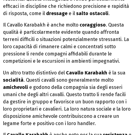
efficaci in discipline che richiedono precisione e rapidità
di risposta, come il
dressage
e il
salto ostacoli
.
Il Cavallo Karabakh è anche molto
coraggioso
. Questa
qualità è particolarmente evidente quando affronta
terreni difficili o situazioni potenzialmente stressanti. La
loro capacità di rimanere calmi e concentrati sotto
pressione li rende compagni affidabili durante le
competizioni e le escursioni in ambienti impegnativi.
Un altro tratto distintivo del
Cavallo Karabakh
è la sua
socialità
. Questi cavalli sono generalmente molto
amichevoli
e godono della compagnia sia degli esseri
umani che degli altri cavalli. Questo tratto li rende facili
da gestire in gruppo e favorisce un buon rapporto con i
loro proprietari e cavalieri. La loro natura sociale e la loro
disposizione amichevole contribuiscono a creare un
legame forte e positivo con i loro handler.
Il
Cavallo Karabakh
è anche noto per la sua
resistenza
e