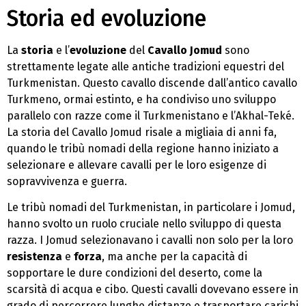
Storia ed evoluzione
La
storia
e l’
evoluzione
del
Cavallo Jomud
sono
strettamente legate alle antiche tradizioni equestri del
Turkmenistan. Questo cavallo discende dall’antico cavallo
Turkmeno, ormai estinto, e ha condiviso uno sviluppo
parallelo con razze come il Turkmenistano e l’Akhal-Teké.
La storia del Cavallo Jomud risale a migliaia di anni fa,
quando le tribù nomadi della regione hanno iniziato a
selezionare e allevare cavalli per le loro esigenze di
sopravvivenza e guerra.
Le tribù nomadi del Turkmenistan, in particolare i Jomud,
hanno svolto un ruolo cruciale nello sviluppo di questa
razza. I Jomud selezionavano i cavalli non solo per la loro
resistenza
e
forza
, ma anche per la capacità di
sopportare le dure condizioni del deserto, come la
scarsità di acqua e cibo. Questi cavalli dovevano essere in
grado di percorrere lunghe distanze e trasportare carichi