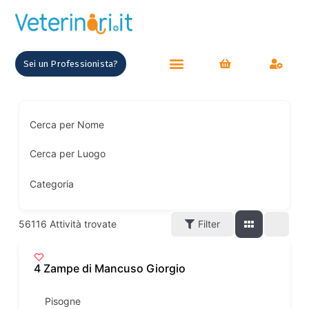
contenuto
Sei un Professionista?
ANIMALI SUL LAVORO
Cerca per Nome
Cerca per Luogo
Categoria
56116
Attività trovate
Filter
4 Zampe di Mancuso Giorgio
Pisogne