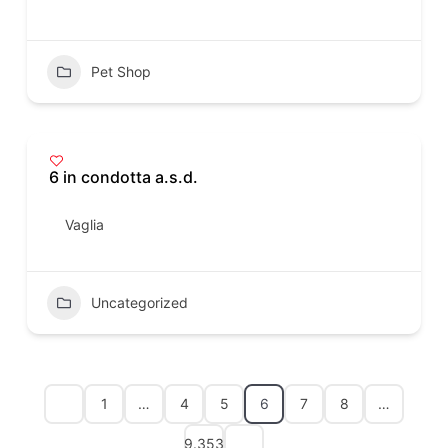
Pet Shop
6 in condotta a.s.d.
Vaglia
Uncategorized
1
…
4
5
6
7
8
…
9.353