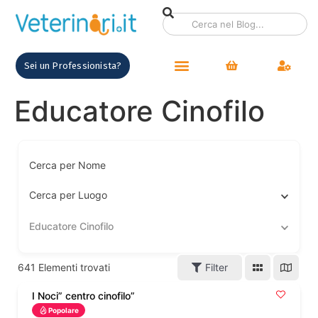
contenuto
Sei un Professionista?
Educatore Cinofilo
Cerca per Nome
Cerca per Luogo
Educatore Cinofilo
641
Elementi trovati
Filter
I Noci” centro cinofilo”
Popolare