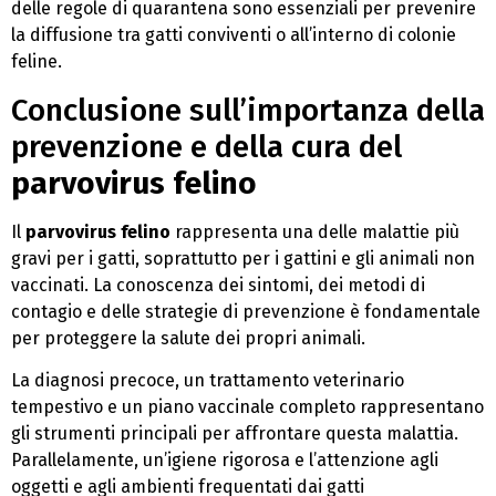
delle regole di quarantena sono essenziali per prevenire
la diffusione tra gatti conviventi o all’interno di colonie
feline.
Conclusione sull’importanza della
prevenzione e della cura del
parvovirus felino
Il
parvovirus felino
rappresenta una delle malattie più
gravi per i gatti, soprattutto per i gattini e gli animali non
vaccinati. La conoscenza dei sintomi, dei metodi di
contagio e delle strategie di prevenzione è fondamentale
per proteggere la salute dei propri animali.
La diagnosi precoce, un trattamento veterinario
tempestivo e un piano vaccinale completo rappresentano
gli strumenti principali per affrontare questa malattia.
Parallelamente, un’igiene rigorosa e l’attenzione agli
oggetti e agli ambienti frequentati dai gatti