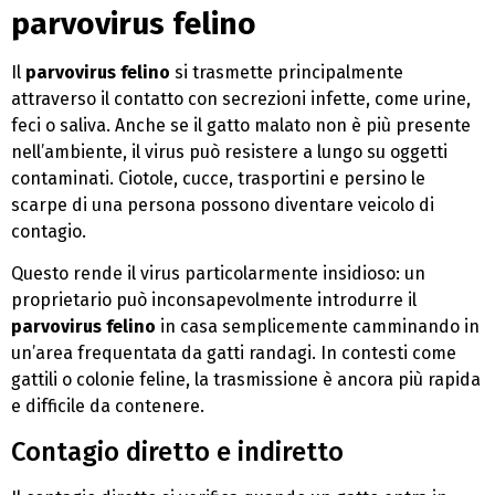
parvovirus felino
Il
parvovirus felino
si trasmette principalmente
attraverso il contatto con secrezioni infette, come urine,
feci o saliva. Anche se il gatto malato non è più presente
nell’ambiente, il virus può resistere a lungo su oggetti
contaminati. Ciotole, cucce, trasportini e persino le
scarpe di una persona possono diventare veicolo di
contagio.
Questo rende il virus particolarmente insidioso: un
proprietario può inconsapevolmente introdurre il
parvovirus felino
in casa semplicemente camminando in
un’area frequentata da gatti randagi. In contesti come
gattili o colonie feline, la trasmissione è ancora più rapida
e difficile da contenere.
Contagio diretto e indiretto