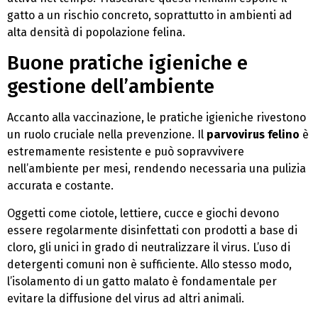
gatto a un rischio concreto, soprattutto in ambienti ad
alta densità di popolazione felina.
Buone pratiche igieniche e
gestione dell’ambiente
Accanto alla vaccinazione, le pratiche igieniche rivestono
un ruolo cruciale nella prevenzione. Il
parvovirus felino
è
estremamente resistente e può sopravvivere
nell’ambiente per mesi, rendendo necessaria una pulizia
accurata e costante.
Oggetti come ciotole, lettiere, cucce e giochi devono
essere regolarmente disinfettati con prodotti a base di
cloro, gli unici in grado di neutralizzare il virus. L’uso di
detergenti comuni non è sufficiente. Allo stesso modo,
l’isolamento di un gatto malato è fondamentale per
evitare la diffusione del virus ad altri animali.