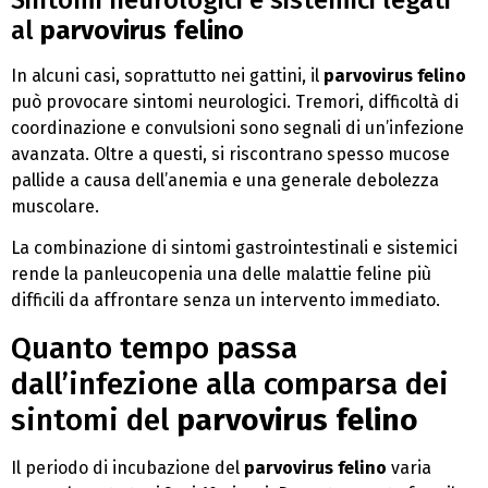
Sintomi neurologici e sistemici legati
al
parvovirus felino
In alcuni casi, soprattutto nei gattini, il
parvovirus felino
può provocare sintomi neurologici. Tremori, difficoltà di
coordinazione e convulsioni sono segnali di un’infezione
avanzata. Oltre a questi, si riscontrano spesso mucose
pallide a causa dell’anemia e una generale debolezza
muscolare.
La combinazione di sintomi gastrointestinali e sistemici
rende la panleucopenia una delle malattie feline più
difficili da affrontare senza un intervento immediato.
Quanto tempo passa
dall’infezione alla comparsa dei
sintomi del
parvovirus felino
Il periodo di incubazione del
parvovirus felino
varia