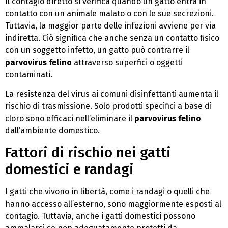
Il contagio diretto si verifica quando un gatto entra in
contatto con un animale malato o con le sue secrezioni.
Tuttavia, la maggior parte delle infezioni avviene per via
indiretta. Ciò significa che anche senza un contatto fisico
con un soggetto infetto, un gatto può contrarre il
parvovirus felino
attraverso superfici o oggetti
contaminati.
La resistenza del virus ai comuni disinfettanti aumenta il
rischio di trasmissione. Solo prodotti specifici a base di
cloro sono efficaci nell’eliminare il
parvovirus felino
dall’ambiente domestico.
Fattori di rischio nei gatti
domestici e randagi
I gatti che vivono in libertà, come i randagi o quelli che
hanno accesso all’esterno, sono maggiormente esposti al
contagio. Tuttavia, anche i gatti domestici possono