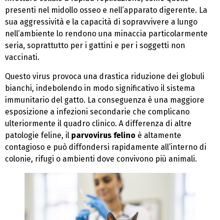
presenti nel midollo osseo e nell’apparato digerente. La
sua aggressività e la capacità di sopravvivere a lungo
nell’ambiente lo rendono una minaccia particolarmente
seria, soprattutto per i gattini e per i soggetti non
vaccinati.
Questo virus provoca una drastica riduzione dei globuli
bianchi, indebolendo in modo significativo il sistema
immunitario del gatto. La conseguenza è una maggiore
esposizione a infezioni secondarie che complicano
ulteriormente il quadro clinico. A differenza di altre
patologie feline, il
parvovirus felino
è altamente
contagioso e può diffondersi rapidamente all’interno di
colonie, rifugi o ambienti dove convivono più animali.