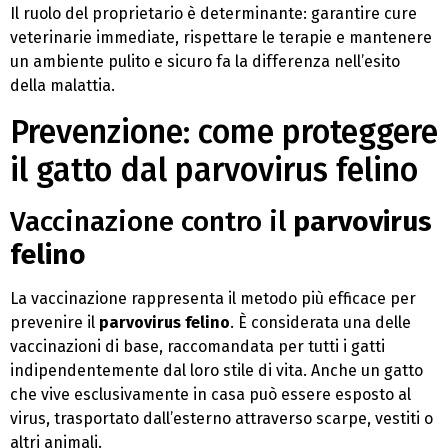
Il ruolo del proprietario è determinante: garantire cure
veterinarie immediate, rispettare le terapie e mantenere
un ambiente pulito e sicuro fa la differenza nell’esito
della malattia.
Prevenzione: come proteggere
il gatto dal parvovirus felino
Vaccinazione contro il
parvovirus
felino
La vaccinazione rappresenta il metodo più efficace per
prevenire il
parvovirus felino
. È considerata una delle
vaccinazioni di base, raccomandata per tutti i gatti
indipendentemente dal loro stile di vita. Anche un gatto
che vive esclusivamente in casa può essere esposto al
virus, trasportato dall’esterno attraverso scarpe, vestiti o
altri animali.