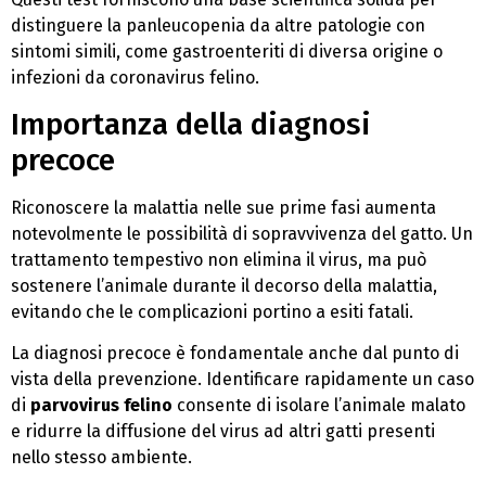
distinguere la panleucopenia da altre patologie con
sintomi simili, come gastroenteriti di diversa origine o
infezioni da coronavirus felino.
Importanza della diagnosi
precoce
Riconoscere la malattia nelle sue prime fasi aumenta
notevolmente le possibilità di sopravvivenza del gatto. Un
trattamento tempestivo non elimina il virus, ma può
sostenere l’animale durante il decorso della malattia,
evitando che le complicazioni portino a esiti fatali.
La diagnosi precoce è fondamentale anche dal punto di
vista della prevenzione. Identificare rapidamente un caso
di
parvovirus felino
consente di isolare l’animale malato
e ridurre la diffusione del virus ad altri gatti presenti
nello stesso ambiente.