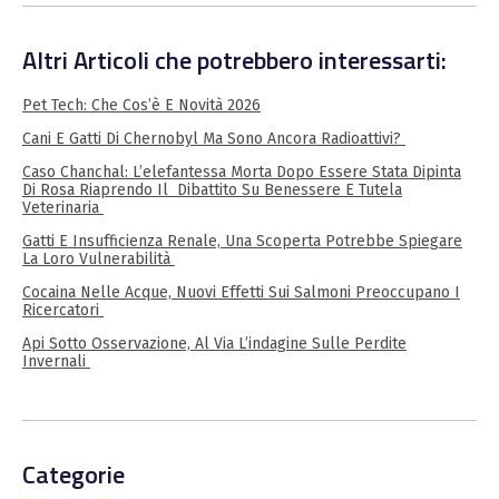
Altri Articoli che potrebbero interessarti:
Pet Tech: Che Cos’è E Novità 2026
Cani E Gatti Di Chernobyl Ma Sono Ancora Radioattivi?
Caso Chanchal: L’elefantessa Morta Dopo Essere Stata Dipinta
Di Rosa Riaprendo Il Dibattito Su Benessere E Tutela
Veterinaria
Gatti E Insufficienza Renale, Una Scoperta Potrebbe Spiegare
La Loro Vulnerabilità
Cocaina Nelle Acque, Nuovi Effetti Sui Salmoni Preoccupano I
Ricercatori
Api Sotto Osservazione, Al Via L’indagine Sulle Perdite
Invernali
Categorie