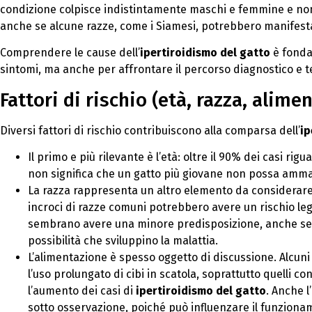
condizione colpisce indistintamente maschi e femmine e no
anche se alcune razze, come i Siamesi, potrebbero manifestar
Comprendere le cause dell’
ipertiroidismo del gatto
è fonda
sintomi, ma anche per affrontare il percorso diagnostico e
Fattori di rischio (età, razza, alime
Diversi fattori di rischio contribuiscono alla comparsa dell’
ip
Il primo e più rilevante è l’età: oltre il 90% dei casi rig
non significa che un gatto più giovane non possa ammala
La razza rappresenta un altro elemento da considerare.
incroci di razze comuni potrebbero avere un rischio leg
sembrano avere una minore predisposizione, anche se l
possibilità che sviluppino la malattia.
L’alimentazione è spesso oggetto di discussione. Alcun
l’uso prolungato di cibi in scatola, soprattutto quelli co
l’aumento dei casi di
ipertiroidismo del gatto
. Anche l
sotto osservazione, poiché può influenzare il funzionam