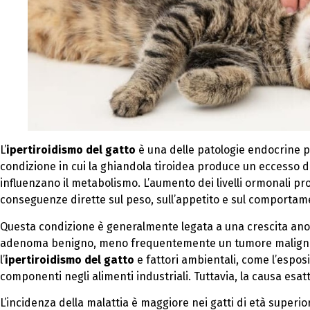
L’
ipertiroidismo del gatto
è una delle patologie endocrine più
condizione in cui la ghiandola tiroidea produce un eccesso di
influenzano il metabolismo. L’aumento dei livelli ormonali p
conseguenze dirette sul peso, sull’appetito e sul comportam
Questa condizione è generalmente legata a una crescita anom
adenoma benigno, meno frequentemente un tumore maligno. 
l’
ipertiroidismo del gatto
e fattori ambientali, come l’espos
componenti negli alimenti industriali. Tuttavia, la causa esat
L’incidenza della malattia è maggiore nei gatti di età superior