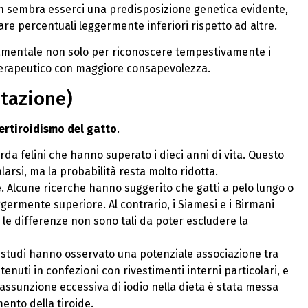
n sembra esserci una predisposizione genetica evidente,
e percentuali leggermente inferiori rispetto ad altre.
mentale non solo per riconoscere tempestivamente i
 terapeutico con maggiore consapevolezza.
ntazione)
ertiroidismo del gatto
.
uarda felini che hanno superato i dieci anni di vita. Questo
rsi, ma la probabilità resta molto ridotta.
 Alcune ricerche hanno suggerito che gatti a pelo lungo o
germente superiore. Al contrario, i Siamesi e i Birmani
e differenze non sono tali da poter escludere la
i studi hanno osservato una potenziale associazione tra
ntenuti in confezioni con rivestimenti interni particolari, e
’assunzione eccessiva di iodio nella dieta è stata messa
ento della tiroide.