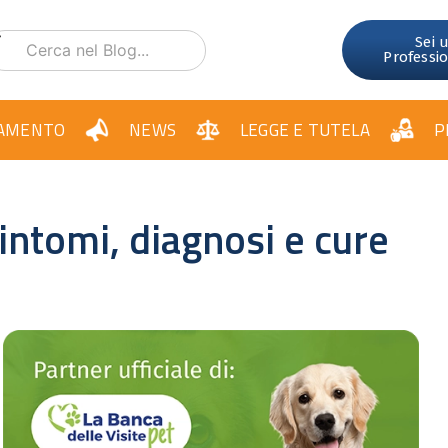
Sei 
Professi
AMENTO
NEWS
LEGGE E TUTELA
P
sintomi, diagnosi e cure