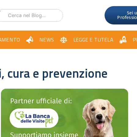
Sei 
Professi
AMENTO
NEWS
LEGGE E TUTELA
P
i, cura e prevenzione