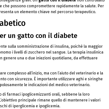
conseguenze gravi. Un
gatto con il diabete
non controllato
liche che possono compromettere rapidamente la salute. Per
presenta un elemento chiave nel percorso terapeutico.
iabetico
er un gatto con il diabete
nte sulla somministrazione di insulina, poiché la maggior
nomo i livelli di zucchero nel sangue. La terapia insulinica
in genere una o due iniezioni quotidiane, da effettuare
e complesso all’inizio, ma con l’aiuto del veterinario e la
ento con sicurezza. È importante utilizzare aghi e siringhe
upolosamente le indicazioni del medico veterinario.
uso di farmaci ipoglicemizzanti orali, sebbene la loro
. L’obiettivo principale rimane quello di mantenere i valori
schi di iperglicemia e ipoglicemia.