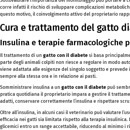
Sottovalutare l’importanza del monitoraggio può portare a 
corre infatti il rischio di sviluppare complicazioni metabo
questo motivo, il coinvolgimento attivo del proprietario rap
Cura e trattamento del gatto d
Insulina e terapie farmacologiche p
Il trattamento di un
gatto con il diabete
si basa principalme
parte degli animali colpiti non riesce a regolare in modo auto
viene adattata alle esigenze del singolo soggetto e prevede 
sempre alla stessa ora e in relazione ai pasti.
Somministrare insulina a un
gatto con il diabete
può sembrar
pratica quotidiana il proprietario impara a gestire il trattam
adatti, conservare correttamente l’insulina e rispettare scr
Oltre all’insulina, in alcuni casi il veterinario può valutare l’
efficacia nei gatti sia limitata rispetto alla terapia insulinica
glicemici entro un range accettabile, riducendo al minimo i ri