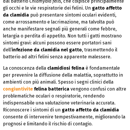
dal batterio
Chlamydia felis
, che colpisce principalmente
gli occhi e le vie respiratorie dei felini. Un
gatto affetto
da clamidia
può presentare sintomi oculari evidenti,
come arrossamento e lacrimazione, ma talvolta può
anche manifestare segnali più generali come febbre,
letargia o perdita di appetito. Non tutti i gatti mostrano
sintomi gravi: alcuni possono essere portatori sani
dell’
infezione da clamidia nel gatto
, trasmettendo il
batterio ad altri felini senza apparente malessere.
La conoscenza della
clamidiosi felina
è fondamentale
per prevenire la diffusione della malattia, soprattutto in
ambienti con più animali. Spesso i segni clinici della
congiuntivite
felina batterica
vengono confusi con altre
problematiche oculari o respiratorie, rendendo
indispensabile una valutazione veterinaria accurata.
Riconoscere i sintomi di un
gatto affetto da clamidia
consente di intervenire tempestivamente, migliorando la
prognosi e limitando il rischio di contagio.