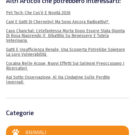
Altri Articoli che potrebbero interessarti:
Pet Tech: Che Cos’è E Novità 2026
Cani E Gatti Di Chernobyl Ma Sono Ancora Radioattivi?
Caso Chanchal: L’elefantessa Morta Dopo Essere Stata Dipinta
Di Rosa Riaprendo Il Dibattito Su Benessere E Tutela
Veterinaria
Gatti E Insufficienza Renale, Una Scoperta Potrebbe Spiegare
La Loro Vulnerabilità
Cocaina Nelle Acque, Nuovi Effetti Sui Salmoni Preoccupano I
Ricercatori
Api Sotto Osservazione, Al Via L’indagine Sulle Perdite
Invernali
Categorie
ANIMALI