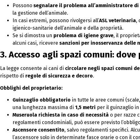
Possono
segnalare il problema all’amministratore d
la gestione dell’animale.
In casi estremi, possono rivolgersi all’
ASL veterinaria
,
igienico-sanitarie dell’animale e della proprietà.
Se si dimostra un
problema di igiene grave
, il propri
alcuni casi, ricevere
sanzioni per inosservanza delle 
3. Accesso agli spazi comuni: dove
La legge consente ai cani di
circolare negli spazi comuni d
rispetto di
regole di sicurezza e decoro
.
Obblighi del proprietario:
Guinzaglio obbligatorio
in tutte le aree comuni (scale
una lunghezza massima di
1,5 metri
per il guinzaglio i
Museruola richiesta in caso di necessità
o per razze c
regolamenti condominiali, può essere previsto l’obblig
Ascensore consentito
, salvo regolamenti specifici. Al
l’ascensore solo in determinate fasce orarie o con il co