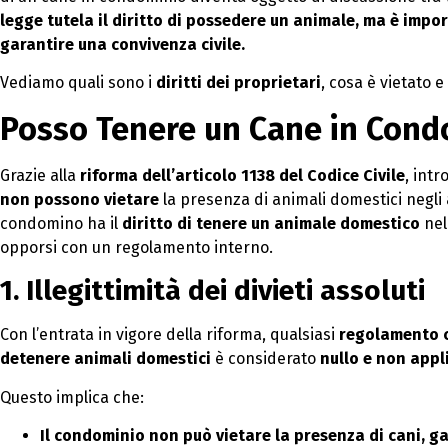
legge tutela il diritto di possedere un animale, ma è imp
garantire una convivenza civile.
Vediamo quali sono i
diritti dei proprietari
, cosa è vietato 
Posso Tenere un Cane in Cond
Grazie alla
riforma dell’articolo 1138 del Codice Civile
, intr
non possono vietare
la presenza di animali domestici negli
condomino ha il
diritto di tenere un animale domestico
nel
opporsi con un regolamento interno.
1. Illegittimità dei divieti assoluti
Con l’entrata in vigore della riforma, qualsiasi
regolamento c
detenere animali domestici
è considerato
nullo e non appl
Questo implica che:
Il condominio non può vietare la presenza di cani, ga