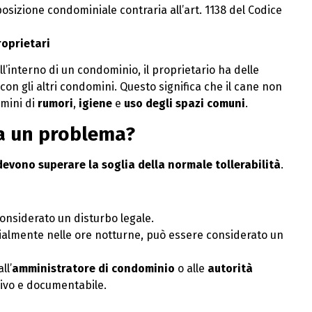
posizione condominiale contraria all’art. 1138 del Codice
roprietari
l’interno di un condominio, il proprietario ha delle
on gli altri condomini. Questo significa che il cane non
ermini di
rumori
,
igiene
e
uso degli spazi comuni
.
ta un problema?
devono superare la soglia della normale tollerabilità
.
onsiderato un disturbo legale.
cialmente nelle ore notturne, può essere considerato un
ll’
amministratore di condominio
o alle
autorità
ssivo e documentabile.