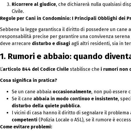
Ricorrere al giudice
, che dichiarerà nulla qualsiasi dis
Civile.
Regole per Cani in Condominio: I Principali Obblighi dei P
Sebbene la legge garantisca il diritto di possedere un cane al
responsabilità precise per garantire una convivenza serena c
deve arrecare
disturbo e disagi
agli altri residenti, sia in t
1. Rumori e abbaio: quando diven
L’
articolo 844 del Codice Civile
stabilisce che
i rumori non 
Cosa significa in pratica?
Se un cane abbaia
occasionalmente
, non può essere c
Se il cane
abbaia in modo continuo e insistente
, spe
disturbo della quiete pubblica
.
I vicini di casa hanno il diritto di segnalare il problema a
competenti
(Polizia Locale o ASL), se il rumore è ecce
Come evitare problemi: