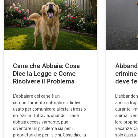
Cane che Abbaia: Cosa
Abbando
Dice la Legge e Come
crimine 
Risolvere il Problema
deve f
L’abbaiare del cane è un
L’abbandon
comportamento naturale e istintivo,
ancora trop
usato per comunicare allerta, stress o
durante i me
emozioni. Tuttavia, quando il cane
animali veng
abbaia eccessivamente, può
loro proprie
diventare un problema sia per i
vacanze. Qu
proprietari che per i vicini. Cosa dice la
solo causa 