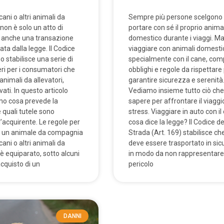
ani o altri animali da
Sempre più persone scelgono 
on è solo un atto di
portare con sé il proprio anima
 anche una transazione
domestico durante i viaggi. M
ta dalla legge. Il Codice
viaggiare con animali domestic
 stabilisce una serie di
specialmente con il cane, com
veri per i consumatori che
obblighi e regole da rispettare
nimali da allevatori,
garantire sicurezza e serenità
vati. In questo articolo
Vediamo insieme tutto ciò che
mo cosa prevede la
sapere per affrontare il viagg
 quali tutele sono
stress. Viaggiare in auto con il
l’acquirente. Le regole per
cosa dice la legge? Il Codice de
di un animale da compagnia
Strada (Art. 169) stabilisce che
ani o altri animali da
deve essere trasportato in sic
 equiparato, sotto alcuni
in modo da non rappresentare
acquisto di un
pericolo
DANNI