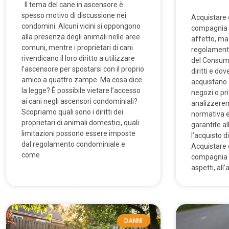
Il tema del cane in ascensore è
spesso motivo di discussione nei
Acquistare c
condomini. Alcuni vicini si oppongono
compagnia n
alla presenza degli animali nelle aree
affetto, ma
comuni, mentre i proprietari di cani
regolamenta
rivendicano il loro diritto a utilizzare
del Consumo
l’ascensore per spostarsi con il proprio
diritti e do
amico a quattro zampe. Ma cosa dice
acquistano a
la legge? È possibile vietare l’accesso
negozi o pri
ai cani negli ascensori condominiali?
analizzere
Scopriamo quali sono i diritti dei
normativa e
proprietari di animali domestici, quali
garantite al
limitazioni possono essere imposte
l’acquisto 
dal regolamento condominiale e
Acquistare c
come
compagnia è
aspetti, all’
DANNI