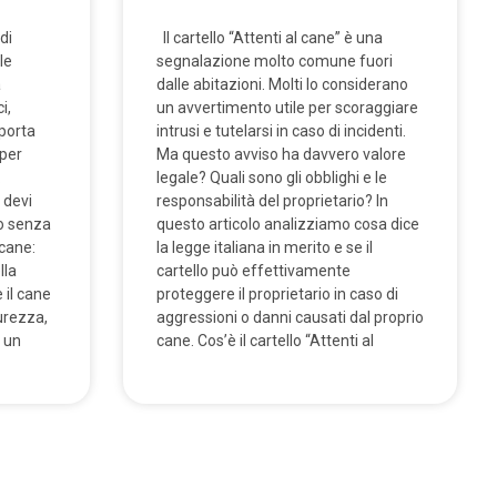
di
Il cartello “Attenti al cane” è una
le
segnalazione molto comune fuori
a
dalle abitazioni. Molti lo considerano
i,
un avvertimento utile per scoraggiare
porta
intrusi e tutelarsi in caso di incidenti.
 per
Ma questo avviso ha davvero valore
.
legale? Quali sono gli obblighi e le
 devi
responsabilità del proprietario? In
io senza
questo articolo analizziamo cosa dice
 cane:
la legge italiana in merito e se il
lla
cartello può effettivamente
 il cane
proteggere il proprietario in caso di
urezza,
aggressioni o danni causati dal proprio
 un
cane. Cos’è il cartello “Attenti al