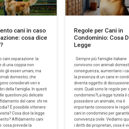
ento cani in caso
Regole per Cani in
razione: cosa dice
Condominio: Cosa Di
e?
Legge
 cani separazione: la
Sempre più famiglie italiane
 di una coppia non
convivono con animali domestic
lo gli esseri umani, ma
conseguenza, aumentano i casi
nimali domestici, che
la presenza di un cane in con
ono considerati veri e
diventa oggetto di discussione
i della famiglia. In questi
vicini. Quali sono le regole per 
lle questioni più delicate
condominio?La legge tutela il di
ffidamento del cane: chi ne
possedere un animale, ma è
odia? È possibile ottenere
importante conoscere le regol
 visita? Cosa dice la legge
cani in condominio per garanti
 merito? Affidamento cani
convivenza civile. Vediamo qu
: cosa prevede la
i diritti dei proprietari, cosa è v