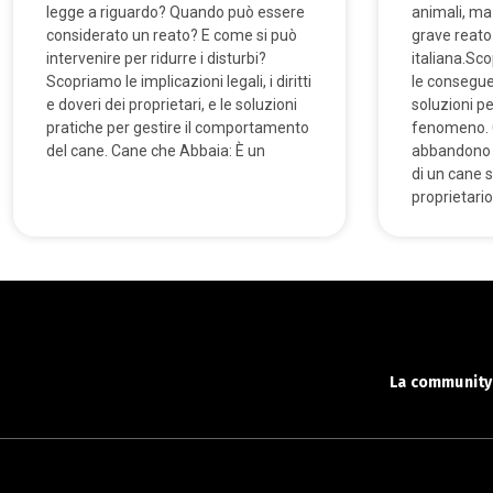
legge a riguardo? Quando può essere
animali, ma
considerato un reato? E come si può
grave reato 
intervenire per ridurre i disturbi?
italiana.Sc
Scopriamo le implicazioni legali, i diritti
le conseguen
e doveri dei proprietari, e le soluzioni
soluzioni p
pratiche per gestire il comportamento
fenomeno. C
del cane. Cane che Abbaia: È un
abbandono 
di un cane s
proprietario
La community 