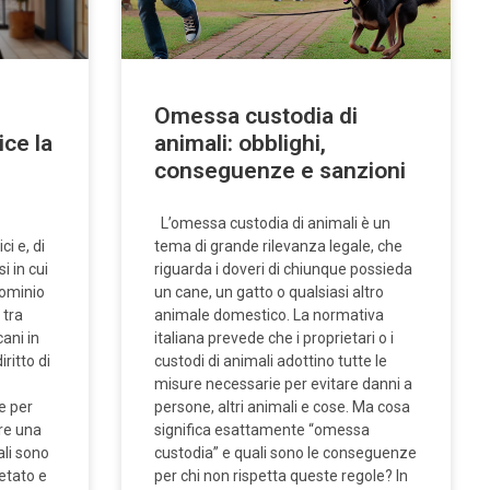
Omessa custodia di
ce la
animali: obblighi,
conseguenze e sanzioni
L’omessa custodia di animali è un
i e, di
tema di grande rilevanza legale, che
 in cui
riguarda i doveri di chiunque possieda
dominio
un cane, un gatto o qualsiasi altro
 tra
animale domestico. La normativa
cani in
italiana prevede che i proprietari o i
ritto di
custodi di animali adottino tutte le
misure necessarie per evitare danni a
e per
persone, altri animali e cose. Ma cosa
re una
significa esattamente “omessa
ali sono
custodia” e quali sono le conseguenze
ietato e
per chi non rispetta queste regole? In