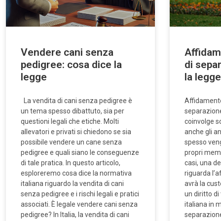
Vendere cani senza
Affidam
pedigree: cosa dice la
di sepa
legge
la legg
La vendita di cani senza pedigree è
Affidamento
un tema spesso dibattuto, sia per
separazione
questioni legali che etiche. Molti
coinvolge so
allevatori e privati si chiedono se sia
anche gli a
possibile vendere un cane senza
spesso veng
pedigree e quali siano le conseguenze
propri membr
di tale pratica. In questo articolo,
casi, una de
esploreremo cosa dice la normativa
riguarda l’a
italiana riguardo la vendita di cani
avrà la cust
senza pedigree e i rischi legali e pratici
un diritto di
associati. È legale vendere cani senza
italiana in
pedigree? In Italia, la vendita di cani
separazione