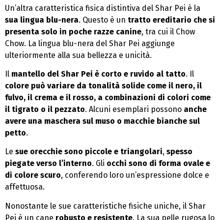
Un’altra caratteristica fisica distintiva del Shar Pei è la
sua lingua blu-nera
. Questo è un
tratto ereditario che si
presenta solo in poche razze canine
, tra cui il Chow
Chow. La lingua blu-nera del Shar Pei aggiunge
ulteriormente alla sua bellezza e unicità.
Il
mantello del Shar Pei è corto e ruvido al tatto
. Il
colore può variare da tonalità solide come il nero, il
fulvo, il crema e il rosso, a combinazioni di colori come
il tigrato o il pezzato
. Alcuni esemplari possono
anche
avere una maschera sul muso o macchie bianche sul
petto
.
Le
sue orecchie sono piccole e triangolari
,
spesso
piegate verso l’interno
. Gli
occhi sono di forma ovale e
di colore scuro
, conferendo loro un’espressione dolce e
affettuosa.
Nonostante le sue caratteristiche fisiche uniche, il Shar
Pei è un cane
robusto e resistente
. La sua pelle rugosa lo