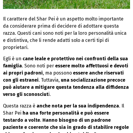
Il carattere del Shar Pei è un aspetto molto importante
da considerare prima di decidere di adottare questa
razza. Questi cani sono noti per la loro personalità unica
e distintiva, che li rende adatti solo a certi tipi di
proprietari.
Egli è un
cane leale e protettivo nei confronti della sua
famiglia
. Sono noti per
essere molto affettuosi e devoti
ai propri padroni
, ma possono
essere anche riservati
con gli estranei
. Tuttavia,
una socializzazione precoce
può aiutare a mitigare questa tendenza alla diffidenza
verso gli sconosciut
i.
Questa razza è
anche nota per la sua indipendenza
. Il
Shar Pei
ha una forte personalità e può essere
testardo a volte
.
Hanno bisogno di un padrone
paziente e coerente
che sia in grado di stabilire regole