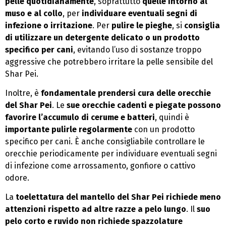
pelle quotidianamente
, soprattutto
quelle intorno al
muso e al collo
, per
individuare eventuali segni di
infezione o irritazione
. Per
pulire le pieghe
, si
consiglia
di utilizzare un detergente delicato o un prodotto
specifico per cani
, evitando l’uso di sostanze troppo
aggressive che potrebbero irritare la pelle sensibile del
Shar Pei.
Inoltre, è
fondamentale prendersi cura delle orecchie
del Shar Pei
. Le
sue orecchie cadenti e piegate possono
favorire l’accumulo di cerume e batteri
, quindi è
importante pulirle regolarmente
con un prodotto
specifico per cani. È anche consigliabile controllare le
orecchie periodicamente per individuare eventuali segni
di infezione come arrossamento, gonfiore o cattivo
odore.
La
toelettatura del mantello del Shar Pei richiede meno
attenzioni rispetto ad altre razze a pelo lungo
. Il
suo
pelo corto e ruvido non richiede spazzolature