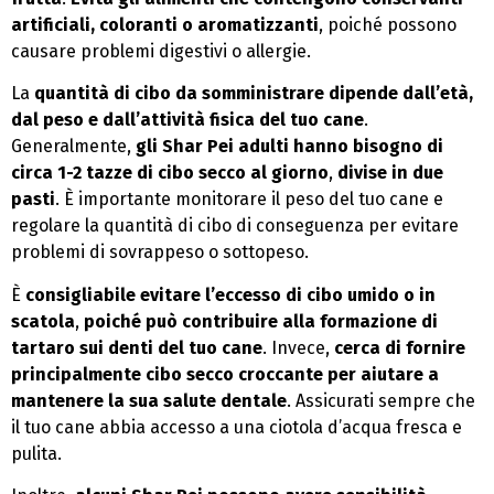
artificiali, coloranti o aromatizzanti
, poiché possono
causare problemi digestivi o allergie.
La
quantità di cibo da somministrare dipende dall’età,
dal peso e dall’attività fisica del tuo cane
.
Generalmente,
gli Shar Pei adulti hanno bisogno di
circa 1-2 tazze di cibo secco al giorno
,
divise in due
pasti
. È importante monitorare il peso del tuo cane e
regolare la quantità di cibo di conseguenza per evitare
problemi di sovrappeso o sottopeso.
È
consigliabile evitare l’eccesso di cibo umido o in
scatola
,
poiché può contribuire alla formazione di
tartaro sui denti del tuo cane
. Invece,
cerca di fornire
principalmente cibo secco croccante per aiutare a
mantenere la sua salute dentale
. Assicurati sempre che
il tuo cane abbia accesso a una ciotola d’acqua fresca e
pulita.