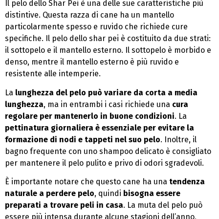
Il pelo dello Shar Pei è una delle sue caratteristiche più
distintive. Questa razza di cane ha un mantello
particolarmente spesso e ruvido che richiede cure
specifiche. Il pelo dello shar pei è costituito da due strati:
il sottopelo e il mantello esterno. Il sottopelo è morbido e
denso, mentre il mantello esterno è più ruvido e
resistente alle intemperie.
La
lunghezza del pelo può variare da corta a media
lunghezza
, ma in entrambi i casi richiede una
cura
regolare per mantenerlo in buone condizioni
. La
pettinatura giornaliera è essenziale per evitare la
formazione di nodi e tappeti nel suo pelo
. Inoltre, il
bagno frequente con uno shampoo delicato è consigliato
per mantenere il pelo pulito e privo di odori sgradevoli.
È importante notare che questo cane ha una
tendenza
naturale a perdere pelo
, quindi
bisogna essere
preparati a trovare peli in casa
. La muta del pelo può
essere più intensa durante alcune stagioni dell’anno,