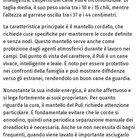
intelligenza. L’aspetto del Cane Puli è inconfondibile. Di
taglia media, il suo peso varia tra i 10 e i 15 chili, mentre
l’altezza al garrese oscilla tra i 37 e i 44 centimetri.
La caratteristica principale è il mantello cordato, che
richiede cure specifiche per mantenere le corde definite
e senza nodi. Questo mantello serve anche come
protezione dagli agenti atmosferici durante il lavoro nei
campi. Dal punto di vista del carattere, il Puli è un cane
vivace, intelligente e leale. È noto per essere protettivo
nei confronti della famiglia e può mostrare diffidenza
verso gli estranei, rendendolo un buon cane da guardia.
Nonostante la sua indole energica, è anche affettuoso e
si lega fortemente ai suoi proprietari. Per quanto
riguarda la cura, il mantello del Puli richiede attenzione
particolare. È fondamentale evitare che le corde si
annodino, quindi una periodica separazione manuale dei
dreadlocks è necessaria. Anche se non necessita di bagni
frequenti, quando viene lavato è importante asciugarlo