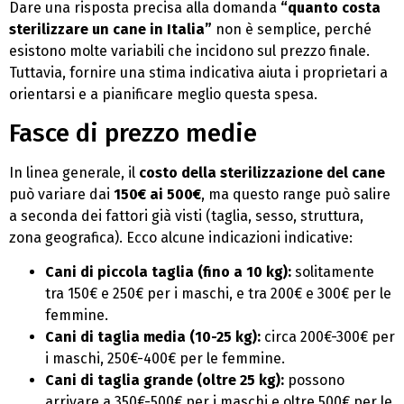
Dare una risposta precisa alla domanda
“quanto costa
sterilizzare un cane in Italia”
non è semplice, perché
esistono molte variabili che incidono sul prezzo finale.
Tuttavia, fornire una stima indicativa aiuta i proprietari a
orientarsi e a pianificare meglio questa spesa.
Fasce di prezzo medie
In linea generale, il
costo della sterilizzazione del cane
può variare dai
150€ ai 500€
, ma questo range può salire
a seconda dei fattori già visti (taglia, sesso, struttura,
zona geografica). Ecco alcune indicazioni indicative:
Cani di piccola taglia (fino a 10 kg):
solitamente
tra 150€ e 250€ per i maschi, e tra 200€ e 300€ per le
femmine.
Cani di taglia media (10-25 kg):
circa 200€-300€ per
i maschi, 250€-400€ per le femmine.
Cani di taglia grande (oltre 25 kg):
possono
arrivare a 350€-500€ per i maschi e oltre 500€ per le