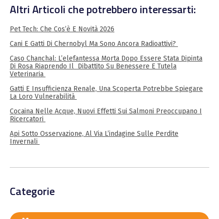
Altri Articoli che potrebbero interessarti:
Pet Tech: Che Cos’è E Novità 2026
Cani E Gatti Di Chernobyl Ma Sono Ancora Radioattivi?
Caso Chanchal: L’elefantessa Morta Dopo Essere Stata Dipinta
Di Rosa Riaprendo Il Dibattito Su Benessere E Tutela
Veterinaria
Gatti E Insufficienza Renale, Una Scoperta Potrebbe Spiegare
La Loro Vulnerabilità
Cocaina Nelle Acque, Nuovi Effetti Sui Salmoni Preoccupano I
Ricercatori
Api Sotto Osservazione, Al Via L’indagine Sulle Perdite
Invernali
Categorie