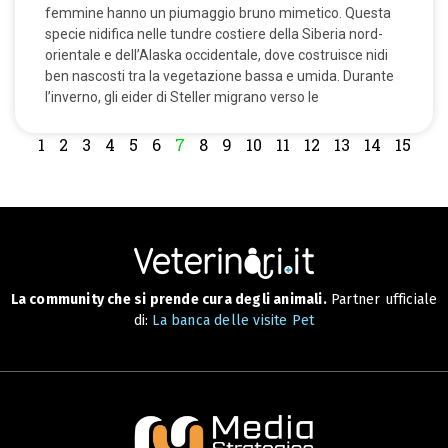
femmine hanno un piumaggio bruno mimetico. Questa
specie nidifica nelle tundre costiere della Siberia nord-
orientale e dell’Alaska occidentale, dove costruisce nidi
ben nascosti tra la vegetazione bassa e umida. Durante
l’inverno, gli eider di Steller migrano verso le
1
2
3
4
5
6
7
8
9
10
11
12
13
14
15
La community che si prende cura degli animali.
Partner ufficiale
di:
La banca delle visite Pet