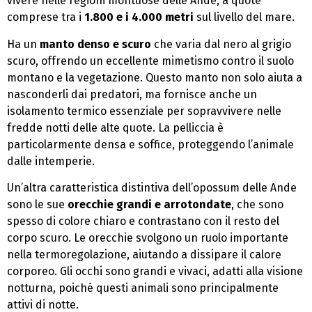
vivere nelle regioni montuose delle Ande, a quote
comprese tra i
1.800 e i 4.000 metri
sul livello del mare.
Ha un
manto denso e scuro
che varia dal nero al grigio
scuro, offrendo un eccellente mimetismo contro il suolo
montano e la vegetazione. Questo manto non solo aiuta a
nasconderli dai predatori, ma fornisce anche un
isolamento termico essenziale per sopravvivere nelle
fredde notti delle alte quote. La pelliccia è
particolarmente densa e soffice, proteggendo l’animale
dalle intemperie.
Un’altra caratteristica distintiva dell’opossum delle Ande
sono le sue
orecchie grandi e arrotondate
, che sono
spesso di colore chiaro e contrastano con il resto del
corpo scuro. Le orecchie svolgono un ruolo importante
nella termoregolazione, aiutando a dissipare il calore
corporeo. Gli occhi sono grandi e vivaci, adatti alla visione
notturna, poiché questi animali sono principalmente
attivi di notte.