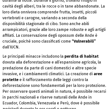
durante la notte. Durante il giorno, trovano rifugio in
cavità degli alberi, tra le rocce o in tane abbandonate. La
loro dieta onnivora comprende frutta, insetti, piccoli
vertebrati e carogne, variando a seconda della
disponibilità stagionale di cibo. Sono anche abili
arrampicatori, grazie alle loro zampe robuste e agli artigli
affilati. La conservazione degli opossum delle Ande è
cruciale, poiché sono classificati come
“Vulnerabili”
dall’IUCN.
Le principali minacce includono la
perdita di habitat
dovuta alla deforestazione e all’espansione agricola, la
predazione da parte di cani domestici e altre specie
invasive, e i cambiamenti climatici. La creazione di
aree
protette
e il rafforzamento delle leggi contro la
deforestazione sono fondamentali per la loro protezione.
Per osservare questi animali in natura, è possibile recarsi
in parchi nazionali e riserve naturali delle Ande in
Ecuador, Colombia, Venezuela e Perù, dove è possibile
avvistarli durante le ore serali o notturne.