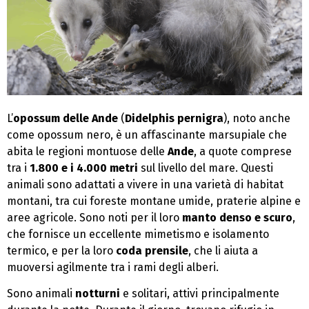
L’
opossum delle Ande
(
Didelphis pernigra
), noto anche
come opossum nero, è un affascinante marsupiale che
abita le regioni montuose delle
Ande
, a quote comprese
tra i
1.800 e i 4.000 metri
sul livello del mare. Questi
animali sono adattati a vivere in una varietà di habitat
montani, tra cui foreste montane umide, praterie alpine e
aree agricole. Sono noti per il loro
manto denso e scuro
,
che fornisce un eccellente mimetismo e isolamento
termico, e per la loro
coda prensile
, che li aiuta a
muoversi agilmente tra i rami degli alberi.
Sono animali
notturni
e solitari, attivi principalmente