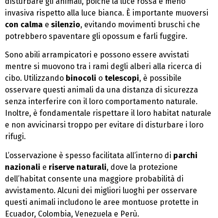
disturbare gli animali, poiché la luce rossa è meno
invasiva rispetto alla luce bianca. È importante muoversi
con calma
e
silenzio
, evitando movimenti bruschi che
potrebbero spaventare gli opossum e farli fuggire.
Sono abili arrampicatori e possono essere avvistati
mentre si muovono tra i rami degli alberi alla ricerca di
cibo. Utilizzando
binocoli
o
telescopi
, è possibile
osservare questi animali da una distanza di sicurezza
senza interferire con il loro comportamento naturale.
Inoltre, è fondamentale rispettare il loro habitat naturale
e non avvicinarsi troppo per evitare di disturbare i loro
rifugi.
L’osservazione è spesso facilitata all’interno di
parchi
nazionali
e
riserve naturali
, dove la protezione
dell’habitat consente una maggiore probabilità di
avvistamento. Alcuni dei migliori luoghi per osservare
questi animali includono le aree montuose protette in
Ecuador, Colombia, Venezuela e Perù.