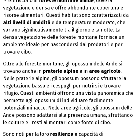
Preferiscono le
foreste montane umide
, dove la
vegetazione è densa e offre abbondante copertura e
risorse alimentari. Questi habitat sono caratterizzati da
alti livelli di umidità
e da temperature moderate, che
variano significativamente tra il giorno e la notte. La
densa vegetazione delle foreste montane fornisce un
ambiente ideale per nascondersi dai predatori e per
trovare cibo.
Oltre alle foreste montane, gli opossum delle Ande si
trovano anche in
praterie alpine
e in
aree agricole
.
Nelle praterie alpine, gli opossum possono sfruttare la
vegetazione bassa e i cespugli per nutrirsi e trovare
rifugio. Questi ambienti offrono una vista panoramica che
permette agli opossum di individuare facilmente
potenziali minacce. Nelle aree agricole, gli opossum delle
Ande possono adattarsi alla presenza umana, sfruttando
le colture e i resti alimentari come fonte di cibo.
Sono noti per la loro
resilienza
e capacità di