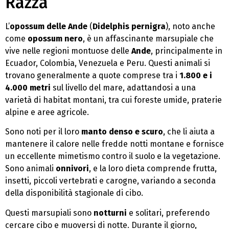
Razza
L’
opossum delle Ande
(
Didelphis pernigra
), noto anche
come
opossum nero
, è un affascinante marsupiale che
vive nelle regioni montuose delle
Ande
, principalmente in
Ecuador, Colombia, Venezuela e Peru. Questi animali si
trovano generalmente a quote comprese tra i
1.800 e i
4.000 metri
sul livello del mare, adattandosi a una
varietà di habitat montani, tra cui foreste umide, praterie
alpine e aree agricole.
Sono noti per il loro
manto denso e scuro
, che li aiuta a
mantenere il calore nelle fredde notti montane e fornisce
un eccellente mimetismo contro il suolo e la vegetazione.
Sono animali
onnivori
, e la loro dieta comprende frutta,
insetti, piccoli vertebrati e carogne, variando a seconda
della disponibilità stagionale di cibo.
Questi marsupiali sono
notturni
e solitari, preferendo
cercare cibo e muoversi di notte. Durante il giorno,