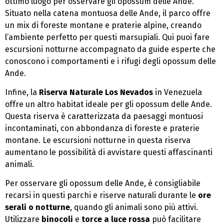
ottimo luogo per osservare gli opossum delle Ande.
Situato nella catena montuosa delle Ande, il parco offre
un mix di foreste montane e praterie alpine, creando
l’ambiente perfetto per questi marsupiali. Qui puoi fare
escursioni notturne accompagnato da guide esperte che
conoscono i comportamenti e i rifugi degli opossum delle
Ande.
Infine, la
Riserva Naturale Los Nevados
in Venezuela
offre un altro habitat ideale per gli opossum delle Ande.
Questa riserva è caratterizzata da paesaggi montuosi
incontaminati, con abbondanza di foreste e praterie
montane. Le escursioni notturne in questa riserva
aumentano le possibilità di avvistare questi affascinanti
animali.
Per osservare gli opossum delle Ande, è consigliabile
recarsi in questi parchi e riserve naturali durante le
ore
serali o notturne
, quando gli animali sono più attivi.
Utilizzare
binocoli
e
torce a luce rossa
può facilitare