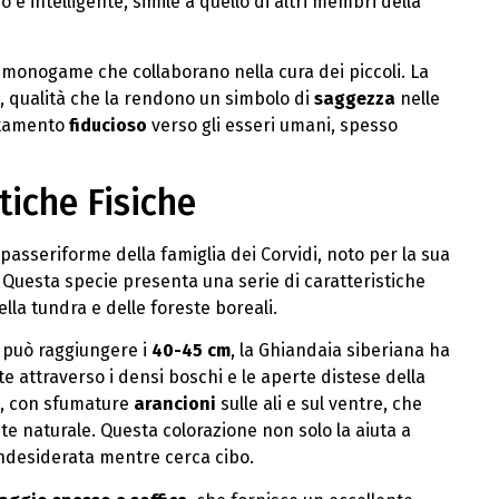
 intelligente, simile a quello di altri membri della
e monogame che collaborano nella cura dei piccoli. La
à, qualità che la rendono un simbolo di
saggezza
nelle
ortamento
fiducioso
verso gli esseri umani, spesso
tiche Fisiche
 passeriforme della famiglia dei Corvidi, noto per la sua
. Questa specie presenta una serie di caratteristiche
ella tundra e delle foreste boreali.
 può raggiungere i
40-45 cm
, la Ghiandaia siberiana ha
e attraverso i densi boschi e le aperte distese della
, con sfumature
arancioni
sulle ali e sul ventre, che
e naturale. Questa colorazione non solo la aiuta a
indesiderata mentre cerca cibo.