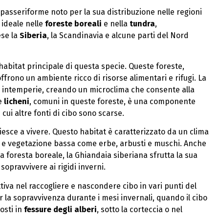
o passeriforme noto per la sua distribuzione nelle regioni
 ideale nelle
foreste boreali
e nella
tundra
,
ese la
Siberia
, la Scandinavia e alcune parti del Nord
abitat principale di questa specie. Queste foreste,
 offrono un ambiente ricco di risorse alimentari e rifugi. La
le intemperie, creando un microclima che consente alla
e
licheni
, comuni in queste foreste, è una componente
 cui altre fonti di cibo sono scarse.
iesce a vivere. Questo habitat è caratterizzato da un clima
e vegetazione bassa come erbe, arbusti e muschi. Anche
la foresta boreale, la Ghiandaia siberiana sfrutta la sua
sopravvivere ai rigidi inverni.
tiva nel raccogliere e nascondere cibo in vari punti del
r la sopravvivenza durante i mesi invernali, quando il cibo
osti in
fessure degli alberi
, sotto la corteccia o nel