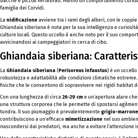
bacche e piccoli vertebrati. Hanno un comportamento curioso e
famiglia dei Corvidi.
La
nidificazione
avviene tra i rami degli alberi, con le coppi
Ghiandaia siberiana è nota per la sua intelligenza e curiosit
culture locali. Questo uccello è anche noto per il suo comp
avvicinandosi ai campeggiatori in cerca di cibo.
Ghiandaia siberiana: Caratteris
La
Ghiandaia siberiana
(
Perisoreus infaustus
) è un uccello
robustezza e adattabilità alle condizioni climatiche estreme
fisiche che le consentono di sopravvivere nei rigidi habitat d
Con una lunghezza di circa
26-29 cm
e un’apertura alare che
una struttura corporea che le permette di spostarsi agilment
tundra. Il suo piumaggio è prevalentemente
grigio-marrone
contribuiscono a un’efficace
mimetizzazione
nel suo ambient
nascondersi dai predatori, ma anche a evitare l’attenzione 