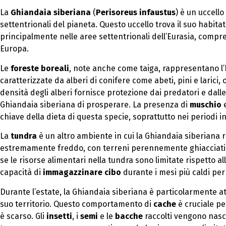
La
Ghiandaia siberiana
(
Perisoreus infaustus
) è un uccell
settentrionali del pianeta. Questo uccello trova il suo habitat
principalmente nelle aree settentrionali dell’Eurasia, compr
Europa.
Le
foreste boreali
, note anche come taiga, rappresentano l’h
caratterizzate da alberi di conifere come abeti, pini e larici,
densità degli alberi fornisce protezione dai predatori e dal
Ghiandaia siberiana di prosperare. La presenza di
muschio
chiave della dieta di questa specie, soprattutto nei periodi in
La
tundra
è un altro ambiente in cui la Ghiandaia siberiana r
estremamente freddo, con terreni perennemente ghiacciati 
se le risorse alimentari nella tundra sono limitate rispetto al
capacità di
immagazzinare cibo
durante i mesi più caldi per 
Durante l’estate, la Ghiandaia siberiana è particolarmente at
suo territorio. Questo comportamento di
cache
è cruciale pe
è scarso. Gli
insetti
, i
semi
e le
bacche
raccolti vengono nasc