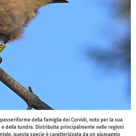
 passeriforme della famiglia dei Corvidi, noto per la sua
i e della tundra. Distribuita principalmente nelle regioni
ientale, questa specie è caratterizzata da un piumaggio