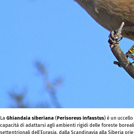
La
Ghiandaia siberiana
(
Perisoreus infaustus
) è un uccello
capacità di adattarsi agli ambienti rigidi delle foreste boreal
settentrionali dell’Eurasia, dalla Scandinavia alla Siberia or