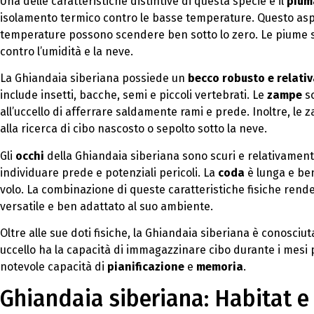
Una delle caratteristiche distintive di questa specie è il
pium
isolamento termico contro le basse temperature. Questo aspe
temperature possono scendere ben sotto lo zero. Le piume
contro l’umidità e la neve.
La Ghiandaia siberiana possiede un
becco robusto e relati
include insetti, bacche, semi e piccoli vertebrati. Le
zampe
so
all’uccello di afferrare saldamente rami e prede. Inoltre, le
alla ricerca di cibo nascosto o sepolto sotto la neve.
Gli
occhi
della Ghiandaia siberiana sono scuri e relativament
individuare prede e potenziali pericoli. La
coda
è lunga e ben
volo. La combinazione di queste caratteristiche fisiche ren
versatile e ben adattato al suo ambiente.
Oltre alle sue doti fisiche, la Ghiandaia siberiana è conosci
uccello ha la capacità di immagazzinare cibo durante i mesi 
notevole capacità di
pianificazione
e
memoria
.
Ghiandaia siberiana: Habitat e