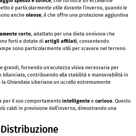
aggio spesso e soffice
, che fornisce un eccellente
tto è particolarmente utile durante l’inverno, quando le
 sono anche
oleose
, il che offre una protezione aggiuntiva
vamente corto
, adattato per una dieta onnivora che
no forti e dotate di
artigli affilati
, consentendo
 zampe sono particolarmente utili per scavare nel terreno
e grandi, fornendo un’acutezza visiva necessaria per
 bilanciata, contribuendo alla stabilità e manovrabilità in
de la Ghiandaia siberiana un uccello estremamente
uta per il suo comportamento
intelligente
e
curioso
. Questo
più caldi in previsione dell’inverno, dimostrando una
 Distribuzione