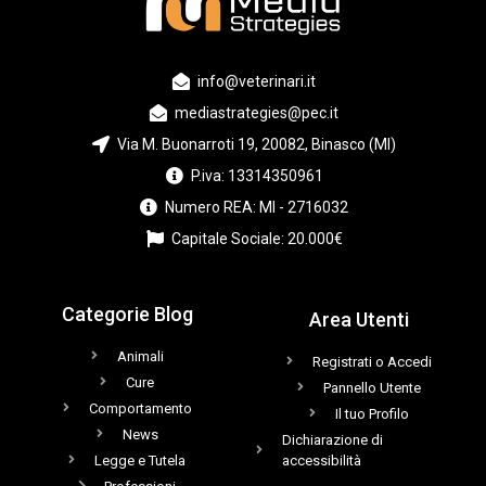
info@veterinari.it
mediastrategies@pec.it
Via M. Buonarroti 19, 20082, Binasco (MI)
P.iva: 13314350961
Numero REA: MI - 2716032
Capitale Sociale: 20.000€
Categorie Blog
Area Utenti
Animali
Registrati o Accedi
Cure
Pannello Utente
Comportamento
Il tuo Profilo
News
Dichiarazione di
Legge e Tutela
accessibilità