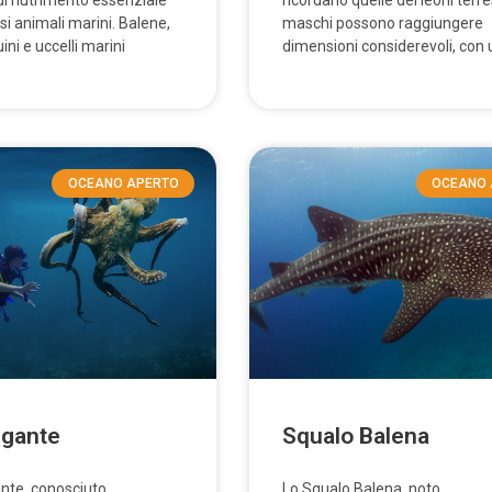
i nutrimento essenziale
ricordano quelle dei leoni terrest
i animali marini. Balene,
maschi possono raggiungere
ini e uccelli marini
dimensioni considerevoli, con 
OCEANO APERTO
OCEANO 
igante
Squalo Balena
ante, conosciuto
Lo Squalo Balena, noto