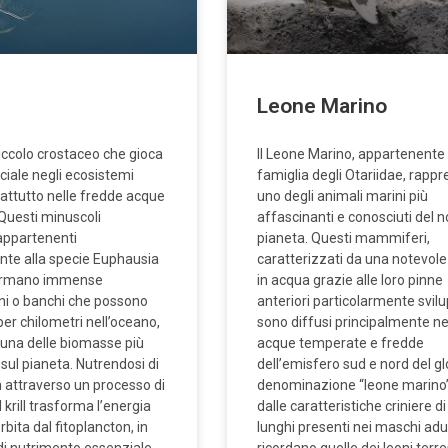
Leone Marino
n piccolo crostaceo che gioca
Il Leone Marino, appartenente 
ciale negli ecosistemi
famiglia degli Otariidae, rapp
rattutto nelle fredde acque
uno degli animali marini più
 Questi minuscoli
affascinanti e conosciuti del n
appartenenti
pianeta. Questi mammiferi,
nte alla specie Euphausia
caratterizzati da una notevole 
ormano immense
in acqua grazie alle loro pinne
i o banchi che possono
anteriori particolarmente svil
er chilometri nell’oceano,
sono diffusi principalmente ne
una delle biomasse più
acque temperate e fredde
sul pianeta. Nutrendosi di
dell’emisfero sud e nord del gl
n attraverso un processo di
denominazione “leone marino”
il krill trasforma l’energia
dalle caratteristiche criniere di
rbita dal fitoplancton, in
lunghi presenti nei maschi adul