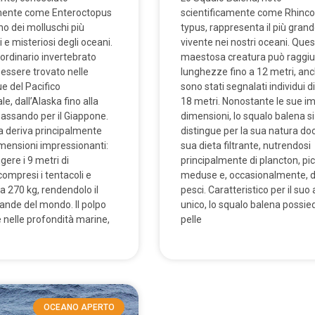
amente come Enteroctopus
scientificamente come Rhinc
uno dei molluschi più
typus, rappresenta il più gran
 e misteriosi degli oceani.
vivente nei nostri oceani. Que
ordinario invertebrato
maestosa creatura può raggi
essere trovato nelle
lunghezze fino a 12 metri, an
e del Pacifico
sono stati segnalati individui di
le, dall’Alaska fino alla
18 metri. Nonostante le sue i
passando per il Giappone.
dimensioni, lo squalo balena si
 deriva principalmente
distingue per la sua natura doci
imensioni impressionanti:
sua dieta filtrante, nutrendosi
ere i 9 metri di
principalmente di plancton, pi
ompresi i tentacoli e
meduse e, occasionalmente, di
a 270 kg, rendendolo il
pesci. Caratteristico per il suo
rande del mondo. Il polpo
unico, lo squalo balena possie
e nelle profondità marine,
pelle
OCEANO APERTO