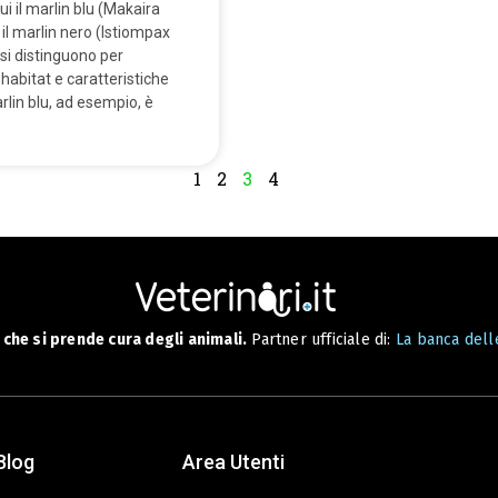
cui il marlin blu (Makaira
 il marlin nero (Istiompax
 si distinguono per
habitat e caratteristiche
arlin blu, ad esempio, è
1
2
3
4
che si prende cura degli animali.
Partner ufficiale di:
La banca delle
Blog
Area Utenti