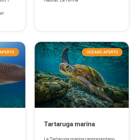
ri. I
habitat. La forma
un
APERTO
OCEANO APERTO
Tartaruga marina
Le Tartaruga marina rappresentano