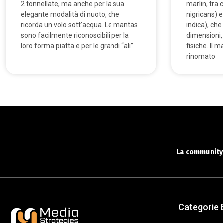
2 tonnellate, ma anche per la sua
marlin, tra 
elegante modalità di nuoto, che
nigricans) e
ricorda un volo sott’acqua. Le mantas
indica), che
sono facilmente riconoscibili per la
dimensioni, 
loro forma piatta e per le grandi “ali”
fisiche. Il m
rinomato
La community 
Categorie 