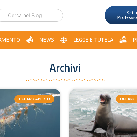
Sei 
Professi
AMENTO
NEWS
LEGGE E TUTELA
P
Archivi
OCEANO APERTO
OCEANO 