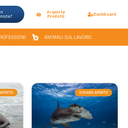
un
Acquista
Dashboard
onista?
Prodotti
ROFESSIONI
ANIMALI SUL LAVORO
APERTO
OCEANO APERTO