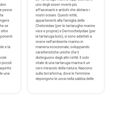
odon
uno degli esseri viventi più
de pesce
affascinanti e antichi che abitano i
sta
nostri oceani. Questi rettili,
ungere
appartenenti alla famiglia delle
che se
Cheloniidae (per le tartarughe marine
 oltre
vere e proprie) e Dermochelyidae (per
mponenti
la tartaruga liuto), si sono adattati a
vivere nell’ambiente marino in
le e la
maniera eccezionale, sviluppando
caratteristiche uniche che li
ccole
distinguono dagli altri rettili. Il ciclo
 piccoli
vitale di una tartaruga marina è un
 aspetto
vero miracolo della natura. Nascono
de una
sulla terraferma, dove le femmine
depongono le uova nella sabbia delle