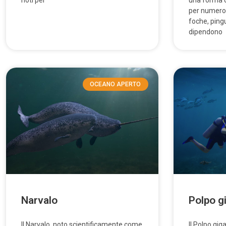
noti per
una forma d
per numeros
foche, pingu
dipendono
OCEANO APERTO
Narvalo
Polpo g
Il Narvalo, noto scientificamente come
Il Polpo gig