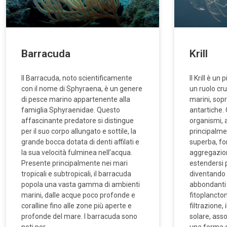
Barracuda
Krill
Il Barracuda, noto scientificamente
Il Krill è u
con il nome di Sphyraena, è un genere
un ruolo cru
di pesce marino appartenente alla
marini, sop
famiglia Sphyraenidae. Questo
antartiche.
affascinante predatore si distingue
organismi, 
per il suo corpo allungato e sottile, la
principalme
grande bocca dotata di denti affilati e
superba, f
la sua velocità fulminea nell’acqua.
aggregazion
Presente principalmente nei mari
estendersi p
tropicali e subtropicali, il barracuda
diventando 
popola una vasta gamma di ambienti
abbondanti 
marini, dalle acque poco profonde e
fitoplancto
coralline fino alle zone più aperte e
filtrazione, 
profonde del mare. I barracuda sono
solare, asso