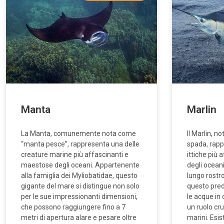
Manta
Marlin
La Manta, comunemente nota come
Il Marlin, 
“manta pesce”, rappresenta una delle
spada, rapp
creature marine più affascinanti e
ittiche più 
maestose degli oceani. Appartenente
degli ocean
alla famiglia dei Myliobatidae, questo
lungo rostro
gigante del mare si distingue non solo
questo pred
per le sue impressionanti dimensioni,
le acque in 
che possono raggiungere fino a 7
un ruolo cru
metri di apertura alare e pesare oltre
marini. Esis