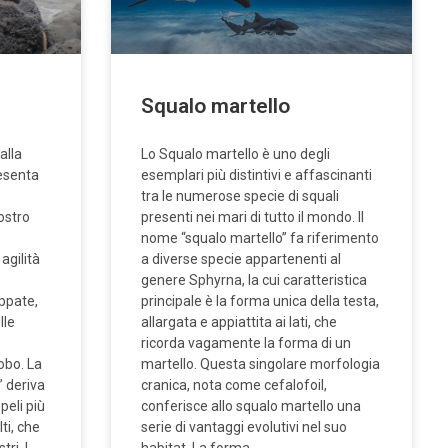
Squalo martello
alla
Lo Squalo martello è uno degli
resenta
esemplari più distintivi e affascinanti
tra le numerose specie di squali
ostro
presenti nei mari di tutto il mondo. Il
nome “squalo martello” fa riferimento
agilità
a diverse specie appartenenti al
genere Sphyrna, la cui caratteristica
uppate,
principale è la forma unica della testa,
lle
allargata e appiattita ai lati, che
ricorda vagamente la forma di un
obo. La
martello. Questa singolare morfologia
 deriva
cranica, nota come cefalofoil,
 peli più
conferisce allo squalo martello una
ti, che
serie di vantaggi evolutivi nel suo