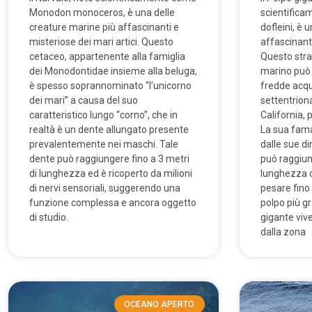
Monodon monoceros, è una delle
scientific
creature marine più affascinanti e
dofleini, è 
misteriose dei mari artici. Questo
affascinanti
cetaceo, appartenente alla famiglia
Questo stra
dei Monodontidae insieme alla beluga,
marino può 
è spesso soprannominato “l’unicorno
fredde acqu
dei mari” a causa del suo
settentriona
caratteristico lungo “corno”, che in
California, 
realtà è un dente allungato presente
La sua fama
prevalentemente nei maschi. Tale
dalle sue d
dente può raggiungere fino a 3 metri
può raggiung
di lunghezza ed è ricoperto da milioni
lunghezza c
di nervi sensoriali, suggerendo una
pesare fino 
funzione complessa e ancora oggetto
polpo più g
di studio.
gigante viv
dalla zona
OCEANO APERTO