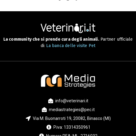
La community che si prende cura degli animali.
Partner ufficiale
di:
La banca delle visite Pet
info@veterinari.it
mediastrategies@pec.it
Via M. Buonarroti 19, 20082, Binasco (MI)
P.iva: 13314350961
Numero REA: MI - 2716032