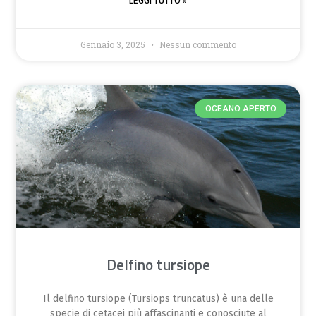
LEGGI TUTTO »
Gennaio 3, 2025
Nessun commento
OCEANO APERTO
Delfino tursiope
Il delfino tursiope (Tursiops truncatus) è una delle
specie di cetacei più affascinanti e conosciute al