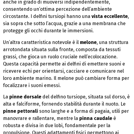
anche in grado di muoversi indipendentemente,
consentendo un’ottima percezione dell’ambiente
circostante. I delfini tursiopi hanno una
vista eccellente
,
sia sopra che sotto l’acqua, grazie a una membrana che
protegge gli occhi durante le immersioni.
Un’altra caratteristica notevole è il
melone
, una struttura
arrotondata situata sulla fronte, composta da tessuti
grassi, che gioca un ruolo cruciale nell’ecolocazione.
Questa capacità permette ai delfini di emettere suoni e
ricevere echi per orientarsi, cacciare e comunicare nel
loro ambiente marino. Il melone può cambiare forma per
focalizzare i suoni emessi.
La
pinne dorsale
del delfino tursiope, situata sul dorso, è
alta e falciforme, fornendo stabilità durante il nuoto. Le
pinne pettorali
sono larghe e a forma di pagaia, utili per
manovrare e rallentare, mentre la
pinna caudale
è
robusta e divisa in due lobi, fondamentale per la
propulsione. Questi adattamenti fisici permettono ai