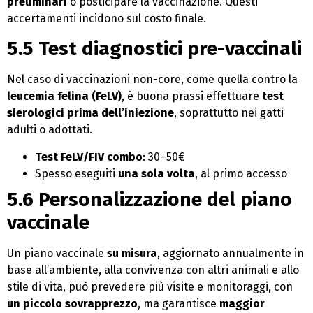
preliminari
o posticipare la vaccinazione. Questi
accertamenti incidono sul costo finale.
5.5 Test diagnostici pre-vaccinali
Nel caso di vaccinazioni non-core, come quella contro la
leucemia felina (FeLV)
, è buona prassi effettuare
test
sierologici prima dell’iniezione
, soprattutto nei gatti
adulti o adottati.
Test FeLV/FIV combo
: 30–50€
Spesso eseguiti
una sola volta
, al primo accesso
5.6 Personalizzazione del piano
vaccinale
Un piano vaccinale
su misura
, aggiornato annualmente in
base all’ambiente, alla convivenza con altri animali e allo
stile di vita, può prevedere più visite e monitoraggi, con
un piccolo sovrapprezzo
, ma garantisce
maggior