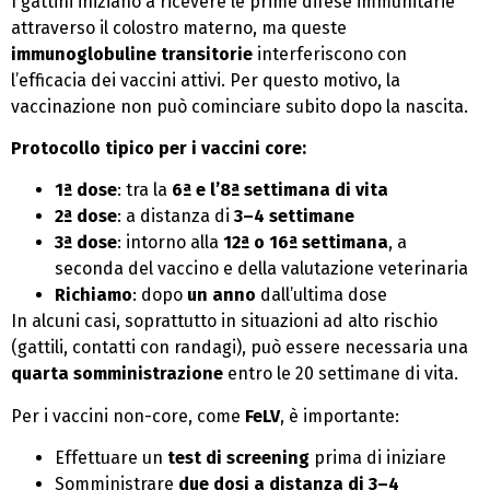
I gattini iniziano a ricevere le prime difese immunitarie
attraverso il colostro materno, ma queste
immunoglobuline transitorie
interferiscono con
l’efficacia dei vaccini attivi. Per questo motivo, la
vaccinazione non può cominciare subito dopo la nascita.
Protocollo tipico per i vaccini core:
1ª dose
: tra la
6ª e l’8ª settimana di vita
2ª dose
: a distanza di
3–4 settimane
3ª dose
: intorno alla
12ª o 16ª settimana
, a
seconda del vaccino e della valutazione veterinaria
Richiamo
: dopo
un anno
dall’ultima dose
In alcuni casi, soprattutto in situazioni ad alto rischio
(gattili, contatti con randagi), può essere necessaria una
quarta somministrazione
entro le 20 settimane di vita.
Per i vaccini non-core, come
FeLV
, è importante:
Effettuare un
test di screening
prima di iniziare
Somministrare
due dosi a distanza di 3–4