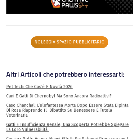
NOLEGGIA SPAZIO PUBBLICITARIO
Altri Articoli che potrebbero interessarti:
Pet Tech: Che Cos’è E Novità 2026
Cani E Gatti Di Chernobyl Ma Sono Ancora Radioattivi?
Caso Chanchal: L’elefantessa Morta Dopo Essere Stata Dipinta
Di Rosa Riaprendo Il Dibattito Su Benessere E Tutela
Veterinaria
Gatti E Insufficienza Renale, Una Scoperta Potrebbe Spiegare
La Loro Vulnerabilità
Cocaina Nelle Acque, Nuovi Effetti Sui Salmoni Preoccupano I