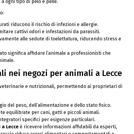
a ogni tipo di pelo e pelle.
o:
urati riducono il rischio di infezioni e allergie.
imitare cattivi odori e infestazioni da parassiti.
ivamente alle sedute di toelettatura, riducendo stress e
to significa affidare l’animale a professionisti che
nimale.
li nei negozi per animali a Lecce
terinarie e nutrizionali, permettendo ai proprietari di
io del peso, dell’alimentazione e dello stato fisico.
ete equilibrate per cani, gatti e piccoli animali.
integratori specifici per esigenze particolari.
 a Lecce
è ricevere informazioni affidabili da esperti,
proccio riduce errori alimentari o comportamentali e