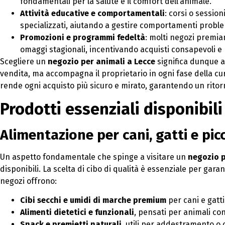
fondamentali per la salute e il comfort dell’animale.
Attività educative e comportamentali
: corsi o sessi
specializzati, aiutando a gestire comportamenti proble
Promozioni e programmi fedeltà
: molti negozi premian
omaggi stagionali, incentivando acquisti consapevoli e 
Scegliere un
negozio per animali a Lecce
significa dunque a
vendita, ma accompagna il proprietario in ogni fase della cu
rende ogni acquisto più sicuro e mirato, garantendo un ritorn
Prodotti essenziali disponibili
Alimentazione per cani, gatti e pic
Un aspetto fondamentale che spinge a visitare un
negozio p
disponibili. La scelta di cibo di qualità è essenziale per garan
negozi offrono:
Cibi secchi e umidi di marche premium
per cani e gatti
Alimenti dietetici e funzionali
, pensati per animali co
Snack e premietti naturali
, utili per addestramento o