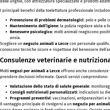
delle unghie, con attrezzature specializzate e prodotti adatti 
I principali benefici della toelettatura professionale includon
Prevenzione di problemi dermatologici
: pelo e pelle c
Mantenimento dell’igiene
: la pulizia regolare aiuta a l
Benessere psicologico
: molti animali reagiscono posit
ansia.
Scegliere un
negozio animali a Lecce
con personale qualifica
conoscono tecniche sicure e rispettose del benessere dell’a
Consulenze veterinarie e nutriziona
Molti
negozi per animali a Lecce
offrono anche consulenze ve
prendere decisioni informate. Questi servizi comprendono:
Valutazione dello stato di salute generale
: monitoragg
Consigli nutrizionali personalizzati
: indicazioni su di
Programmi preventivi
: vaccinazioni, antiparassitari e 
Il vantaggio principale di rivolgersi a un
negozio per animali
senza dover navigare in fonti online poco sicure. Questo ap