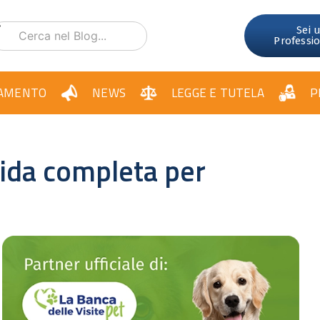
Sei 
Professi
AMENTO
NEWS
LEGGE E TUTELA
P
uida completa per