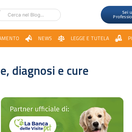
Sei 
Professi
AMENTO
NEWS
LEGGE E TUTELA
P
se, diagnosi e cure