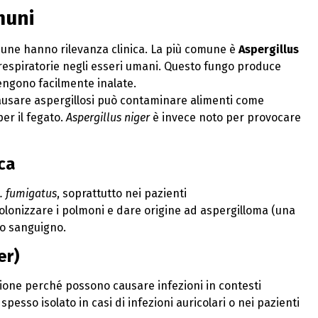
muni
une hanno rilevanza clinica. La più comune è
Aspergillus
 respiratorie negli esseri umani. Questo fungo produce
engono facilmente inalate.
causare aspergillosi può contaminare alimenti come
per il fegato.
Aspergillus niger
è invece noto per provocare
ca
. fumigatus
, soprattutto nei pazienti
lonizzare i polmoni e dare origine ad aspergilloma (una
so sanguigno.
er)
one perché possono causare infezioni in contesti
 spesso isolato in casi di infezioni auricolari o nei pazienti