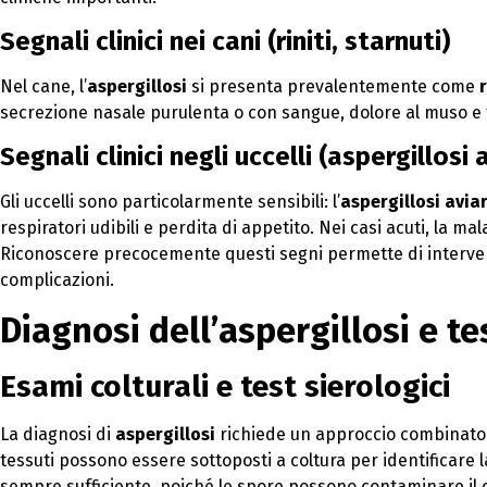
Segnali clinici nei cani (riniti, starnuti)
Nel cane, l’
aspergillosi
si presenta prevalentemente come
secrezione nasale purulenta o con sangue, dolore al muso e 
Segnali clinici negli uccelli (aspergillosi 
Gli uccelli sono particolarmente sensibili: l’
aspergillosi avia
respiratori udibili e perdita di appetito. Nei casi acuti, la m
Riconoscere precocemente questi segni permette di intervenir
complicazioni.
Diagnosi dell’aspergillosi
e te
Esami colturali e test sierologici
La diagnosi di
aspergillosi
richiede un approccio combinato. 
tessuti possono essere sottoposti a coltura per identificare 
sempre sufficiente, poiché le spore possono contaminare il