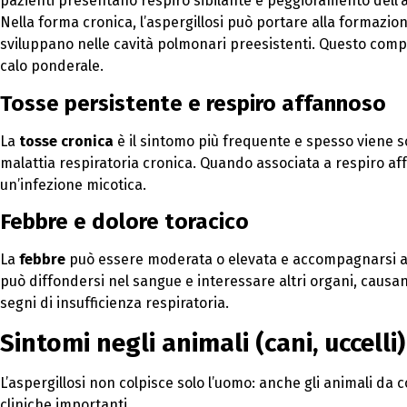
pazienti presentano respiro sibilante e peggioramento dell’
Nella forma cronica, l’aspergillosi può portare alla formazio
sviluppano nelle cavità polmonari preesistenti. Questo comp
calo ponderale.
Tosse persistente e respiro affannoso
La
tosse cronica
è il sintomo più frequente e spesso viene s
malattia respiratoria cronica. Quando associata a respiro af
un’infezione micotica.
Febbre e dolore toracico
La
febbre
può essere moderata o elevata e accompagnarsi a briv
può diffondersi nel sangue e interessare altri organi, causa
segni di insufficienza respiratoria.
Sintomi negli animali (cani, uccelli)
L’aspergillosi non colpisce solo l’uomo: anche gli animali 
cliniche importanti.