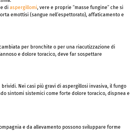
asma.
ne di
aspergillomi
, vere e proprie “masse fungine” che si
orta emottisi (sangue nell’espettorato), affaticamento e
cambiata per bronchite o per una riacutizzazione di
fannoso e dolore toracico, deve far sospettare
idi. Nei casi più gravi di aspergillosi invasiva, il fungo
ndo sintomi sistemici come forte dolore toracico, dispnea e
da compagnia e da allevamento possono sviluppare forme