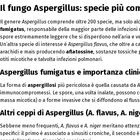
Il fungo Aspergillus: specie più co
Il genere
Aspergillus
comprende oltre 200 specie, ma solo alc
fumigatus
, responsabile della maggior parte delle infezioni
spore estremamente leggere che si disperdono nell’aria e v
Un’altra specie di interesse è
Aspergillus flavus
, che oltre a 
arachidi e mais producendo
aflatossine
, sostanze tossiche 
otiti micotiche e talvolta infezioni polmonari.
Aspergillus fumigatus e importanza clini
La forma di
aspergillosi
più pericolosa è quella causata da
A
immunocompromessi. Le spore, una volta inalate, possono co
massa micotica) o a forme invasive che si diffondono al flus
Altri ceppi di Aspergillus (A. flavus, A. nig
Sebbene meno frequenti,
A. flavus
e
A. niger
meritano attenzi
specifici: il primo è associato a sinusiti croniche, il secondo è