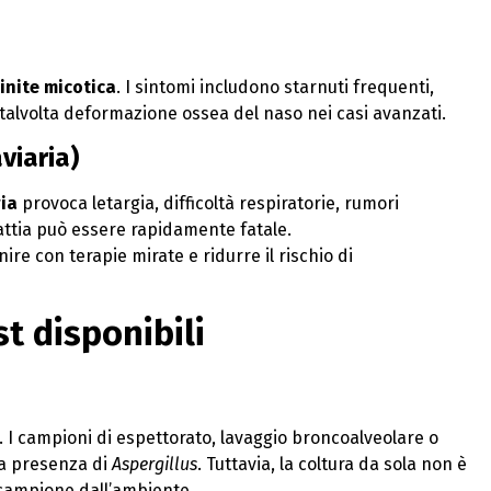
rinite micotica
. I sintomi includono starnuti frequenti,
talvolta deformazione ossea del naso nei casi avanzati.
aviaria)
ria
provoca letargia, difficoltà respiratorie, rumori
alattia può essere rapidamente fatale.
e con terapie mirate e ridurre il rischio di
st disponibili
I campioni di espettorato, lavaggio broncoalveolare o
la presenza di
Aspergillus
. Tuttavia, la coltura da sola non è
 campione dall’ambiente.