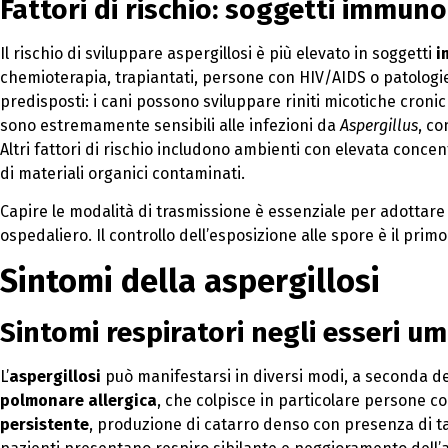
Fattori di rischio: soggetti immun
Il rischio di sviluppare aspergillosi è più elevato in soggetti
i
chemioterapia, trapiantati, persone con HIV/AIDS o patologie
predisposti: i cani possono sviluppare riniti micotiche cronic
sono estremamente sensibili alle infezioni da
Aspergillus
, c
Altri fattori di rischio includono ambienti con elevata concentr
di materiali organici contaminati.
Capire le modalità di trasmissione è essenziale per adottare
ospedaliero. Il controllo dell’esposizione alle spore è il prim
Sintomi della aspergillosi
Sintomi respiratori negli esseri u
L’
aspergillosi
può manifestarsi in diversi modi, a seconda del
polmonare allergica
, che colpisce in particolare persone co
persistente
, produzione di catarro denso con presenza di ta