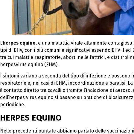
L’
herpes equino
, è una malattia virale altamente contagiosa ch
tipi di EHV, con i più comuni e significativi essendo EHV-1 ed
tra cui malattie respiratorie, aborti nelle fattrici, e disturb
herpesvirus equino (EHM).
I sintomi variano a seconda del tipo di infezione e possono i
respiratorie e, nei casi di EHM, incoordinazione e paralisi. 
il contatto diretto tra cavalli o tramite l’inalazione di aeroso
dell’herpes virus equino si basano su pratiche di biosicurezza
periodiche.
HERPES EQUINO
Nelle precedenti puntate abbiamo parlato delle vaccinazioni 