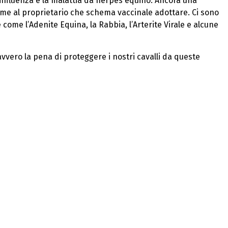
’influenza e la malattia da herpes equino. Ancora una
eme al proprietario che schema vaccinale adottare. Ci sono
ie come l’Adenite Equina, la Rabbia, l’Arterite Virale e alcune
avvero la pena di proteggere i nostri cavalli da queste