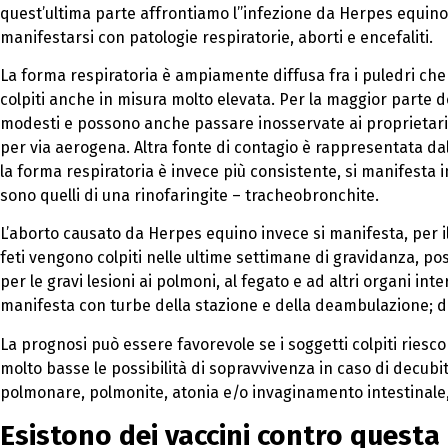
quest’ultima parte affrontiamo l’’infezione da Herpes equino
manifestarsi con patologie respiratorie, aborti e encefaliti.
La forma respiratoria è ampiamente diffusa fra i puledri ch
colpiti anche in misura molto elevata. Per la maggior parte d
modesti e possono anche passare inosservate ai proprietari.
per via aerogena. Altra fonte di contagio è rappresentata dal co
la forma respiratoria è invece più consistente, si manifesta 
sono quelli di una rinofaringite – tracheobronchite.
L’aborto causato da Herpes equino invece si manifesta, per il 
feti vengono colpiti nelle ultime settimane di gravidanza, p
per le gravi lesioni ai polmoni, al fegato e ad altri organi in
manifesta con turbe della stazione e della deambulazione; di
La prognosi può essere favorevole se i soggetti colpiti rie
molto basse le possibilità di sopravvivenza in caso di dec
polmonare, polmonite, atonia e/o invaginamento intestinale, 
Esistono dei vaccini contro questa m