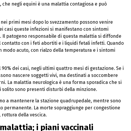
, che negli equini è una malattia contagiosa e può
e nei primi mesi dopo lo svezzamento possono venire
ei casi queste infezioni si manifestano con sintomi
 Il patogeno responsabile di questa malattia si diffonde
ntatto con i feti abortiti e i liquidi fetali infetti. Quando
in modo acuto, con rialzo della temperatura e i sintomi
90% dei casi, negli ultimi quattro mesi di gestazione. Se i
ossono nascere soggetti vivi, ma destinati a soccombere
terni. La malattia neurologica è una forma sporadica che si
 solito sono presenti disturbi della minzione.
scono a mantenere la stazione quadrupedale, mentre sono
ubito permanente. La morte sopraggiunge per congestione
rottura della vescica.
alattia; i piani vaccinali