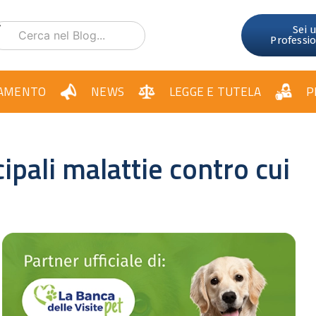
Sei 
Professi
AMENTO
NEWS
LEGGE E TUTELA
P
ipali malattie contro cui