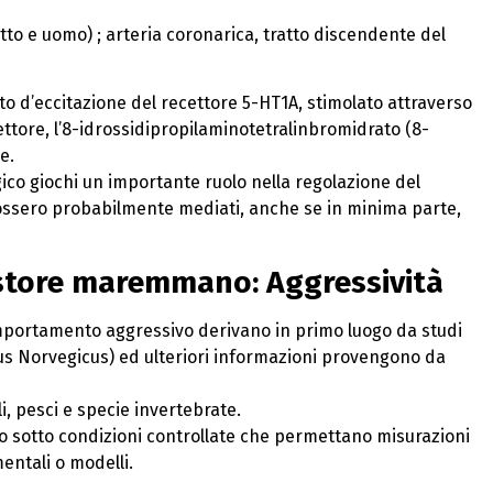
to e uomo) ; arteria coronarica, tratto discendente del
ato d’eccitazione del recettore 5-HT1A, stimolato attraverso
ettore, l’8-idrossidipropilaminotetralinbromidrato (8-
e.
co giochi un importante ruolo nella regolazione del
fossero probabilmente mediati, anche se in minima parte,
store maremmano: Aggressività
comportamento aggressivo derivano in primo luogo da studi
tus Norvegicus) ed ulteriori informazioni provengono da
li, pesci e specie invertebrate.
 sotto condizioni controllate che permettano misurazioni
entali o modelli.