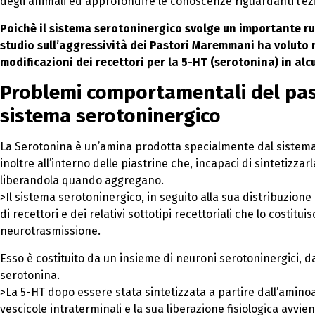
degli animali ed approfondire le conoscenze riguardanti l’ezi
Poichè il sistema serotoninergico svolge un importante ru
studio sull’aggressività dei Pastori Maremmani ha voluto r
modificazioni dei recettori per la 5-HT (serotonina) in alc
Problemi comportamentali del pa
sistema serotoninergico
La Serotonina è un’amina prodotta specialmente dal sistema 
inoltre all’interno delle piastrine che, incapaci di sintetizza
liberandola quando aggregano.
>Il sistema serotoninergico, in seguito alla sua distribuzione
di recettori e dei relativi sottotipi recettoriali che lo costitu
neurotrasmissione.
Esso è costituito da un insieme di neuroni serotoninergici, dal
serotonina.
>La 5-HT dopo essere stata sintetizzata a partire dall’aminoa
vescicole intraterminali e la sua liberazione fisiologica avvi