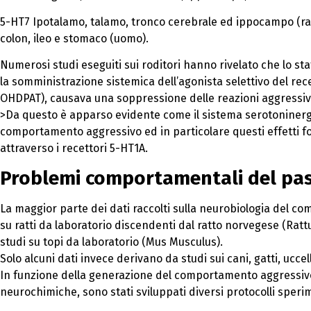
5-HT7 Ipotalamo, talamo, tronco cerebrale ed ippocampo (rat
colon, ileo e stomaco (uomo).
Numerosi studi eseguiti sui roditori hanno rivelato che lo st
la somministrazione sistemica dell’agonista selettivo del rec
OHDPAT), causava una soppressione delle reazioni aggressiv
>Da questo è apparso evidente come il sistema serotoninergi
comportamento aggressivo ed in particolare questi effetti 
attraverso i recettori 5-HT1A.
Problemi comportamentali del pa
La maggior parte dei dati raccolti sulla neurobiologia del 
su ratti da laboratorio discendenti dal ratto norvegese (Rat
studi su topi da laboratorio (Mus Musculus).
Solo alcuni dati invece derivano da studi sui cani, gatti, uccel
In funzione della generazione del comportamento aggressivo
neurochimiche, sono stati sviluppati diversi protocolli sperim