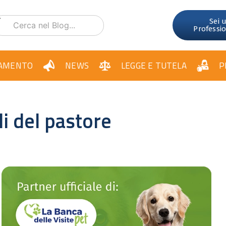
Sei 
Professi
AMENTO
NEWS
LEGGE E TUTELA
P
 del pastore