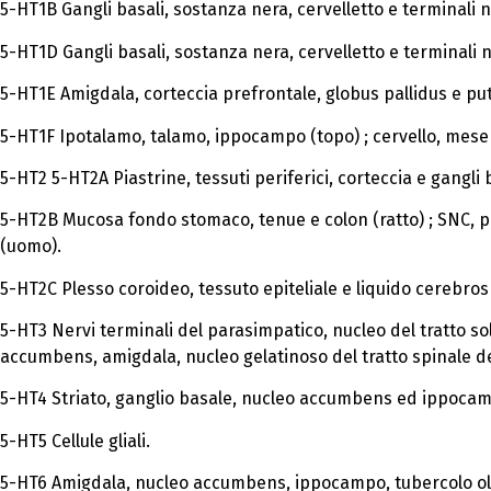
5-HT1B Gangli basali, sostanza nera, cervelletto e terminali n
5-HT1D Gangli basali, sostanza nera, cervelletto e terminali n
5-HT1E Amigdala, corteccia prefrontale, globus pallidus e p
5-HT1F Ipotalamo, talamo, ippocampo (topo) ; cervello, mese
5-HT2 5-HT2A Piastrine, tessuti periferici, corteccia e gangli b
5-HT2B Mucosa fondo stomaco, tenue e colon (ratto) ; SNC, pl
(uomo).
5-HT2C Plesso coroideo, tessuto epiteliale e liquido cerebros
5-HT3 Nervi terminali del parasimpatico, nucleo del tratto sol
accumbens, amigdala, nucleo gelatinoso del tratto spinale de
5-HT4 Striato, ganglio basale, nucleo accumbens ed ippoca
5-HT5 Cellule gliali.
5-HT6 Amigdala, nucleo accumbens, ippocampo, tubercolo olf