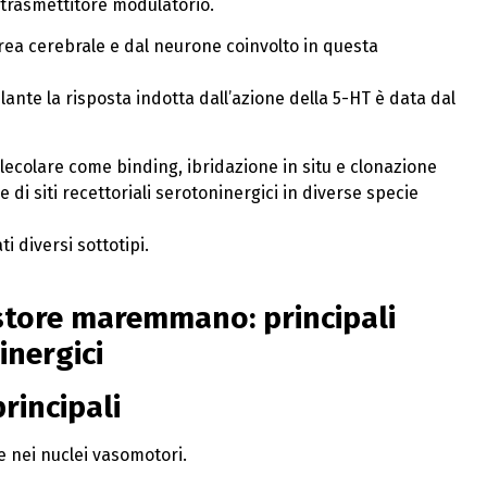
trasmettitore modulatorio.
’area cerebrale e dal neurone coinvolto in questa
ante la risposta indotta dall’azione della 5-HT è data dal
molecolare come binding, ibridazione in situ e clonazione
 di siti recettoriali serotoninergici in diverse specie
i diversi sottotipi.
tore maremmano: principali
inergici
principali
e nei nuclei vasomotori.