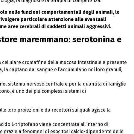
ologia, la diagnosi e la terapia di competenza.
olo nelle funzioni comportamentali degli animali, lo
ivolgere particolare attenzione alle eventuali
une aree cerebrali di suddetti animali aggressivi.
store maremmano: serotonina e
cellulare cromaffine della mucosa intestinale e presente
rla, la captano dal sangue e l’accumulano nei loro granuli,
 nel sistema nervoso centrale e per la quantità di famiglie
iscono, è uno dei più complessi sistemi di
le loro proiezioni e da recettori sui quali agisce la
cido L-triptofano viene concentrata all’interno di
ene grazie a fenomeni di esocitosi calcio-dipendente delle