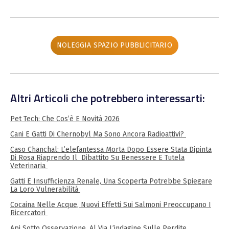
NOLEGGIA SPAZIO PUBBLICITARIO
Altri Articoli che potrebbero interessarti:
Pet Tech: Che Cos’è E Novità 2026
Cani E Gatti Di Chernobyl Ma Sono Ancora Radioattivi?
Caso Chanchal: L’elefantessa Morta Dopo Essere Stata Dipinta
Di Rosa Riaprendo Il Dibattito Su Benessere E Tutela
Veterinaria
Gatti E Insufficienza Renale, Una Scoperta Potrebbe Spiegare
La Loro Vulnerabilità
Cocaina Nelle Acque, Nuovi Effetti Sui Salmoni Preoccupano I
Ricercatori
Api Sotto Osservazione, Al Via L’indagine Sulle Perdite