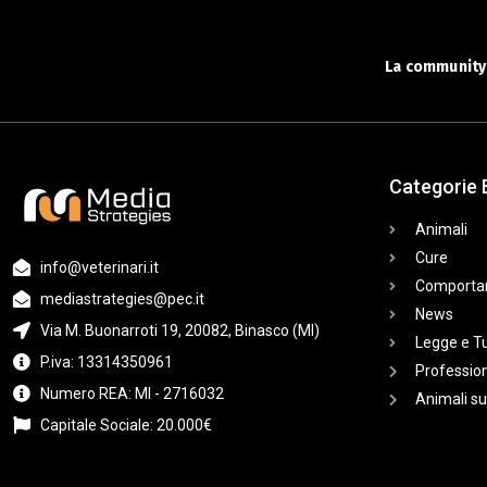
La community 
Categorie 
Animali
Cure
info@veterinari.it
Comporta
mediastrategies@pec.it
News
Via M. Buonarroti 19, 20082, Binasco (MI)
Legge e T
P.iva: 13314350961
Profession
Numero REA: MI - 2716032
Animali su
Capitale Sociale: 20.000€