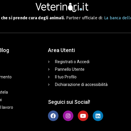
che si prende cura degli animali.
Partner ufficiale di:
La banca delle
Blog
Area Utenti
Registrati o Accedi
Pannello Utente
mento
Il tuo Profilo
Dichiarazione di accessibilità
utela
i
Seguici sui Social!
l lavoro