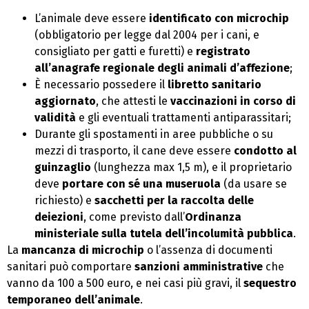
L’animale deve essere
identificato con microchip
(obbligatorio per legge dal 2004 per i cani, e
consigliato per gatti e furetti) e
registrato
all’anagrafe regionale degli animali d’affezione
;
È necessario possedere il
libretto sanitario
aggiornato
, che attesti le
vaccinazioni in corso di
validità
e gli eventuali trattamenti antiparassitari;
Durante gli spostamenti in aree pubbliche o su
mezzi di trasporto, il cane deve essere
condotto al
guinzaglio
(lunghezza max 1,5 m), e il proprietario
deve
portare con sé una museruola
(da usare se
richiesto) e
sacchetti per la raccolta delle
deiezioni
, come previsto dall’
Ordinanza
ministeriale sulla tutela dell’incolumità pubblica
.
La
mancanza di microchip
o l’assenza di documenti
sanitari può comportare
sanzioni amministrative
che
vanno da 100 a 500 euro, e nei casi più gravi, il
sequestro
temporaneo dell’animale
.