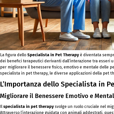
La figura dello
Specialista in Pet Therapy
è diventata sempre
dei benefici terapeutici derivanti dall’interazione tra esseri 
per migliorare il benessere fisico, emotivo e mentale delle pe
specialista in pet therapy, le diverse applicazioni della pet t
L’Importanza dello Specialista in P
Migliorare il Benessere Emotivo e Menta
Il
specialista in pet therapy
svolge un ruolo cruciale nel mi
Attraverso l’interazione guidata con animali addestrati, questi