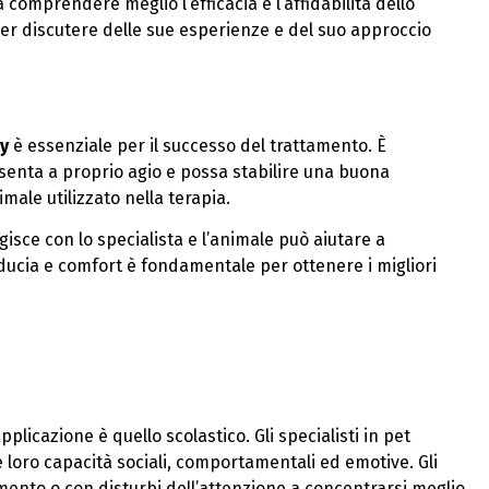
comprendere meglio l’efficacia e l’affidabilità dello
 per discutere delle sue esperienze e del suo approccio
py
è essenziale per il successo del trattamento. È
 senta a proprio agio e possa stabilire una buona
male utilizzato nella terapia.
gisce con lo specialista e l’animale può aiutare a
iducia e comfort è fondamentale per ottenere i migliori
licazione è quello scolastico. Gli specialisti in pet
 loro capacità sociali, comportamentali ed emotive. Gli
mento o con disturbi dell’attenzione a concentrarsi meglio