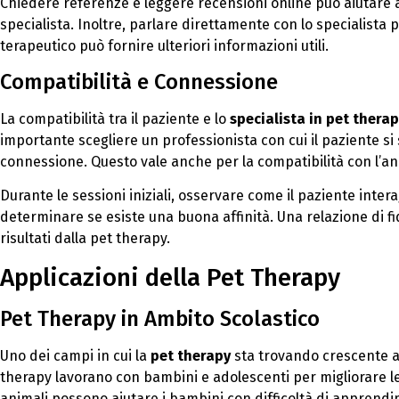
Chiedere referenze e leggere recensioni online può aiutare a 
specialista. Inoltre, parlare direttamente con lo specialista
terapeutico può fornire ulteriori informazioni utili.
Compatibilità e Connessione
La compatibilità tra il paziente e lo
specialista in pet thera
importante scegliere un professionista con cui il paziente si
connessione. Questo vale anche per la compatibilità con l’ani
Durante le sessioni iniziali, osservare come il paziente intera
determinare se esiste una buona affinità. Una relazione di f
risultati dalla pet therapy.
Applicazioni della Pet Therapy
Pet Therapy in Ambito Scolastico
Uno dei campi in cui la
pet therapy
sta trovando crescente app
therapy lavorano con bambini e adolescenti per migliorare le
animali possono aiutare i bambini con difficoltà di apprendi