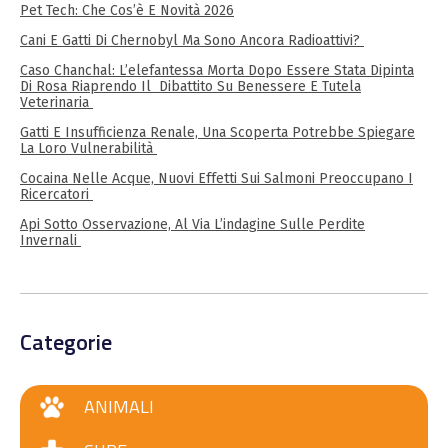
Pet Tech: Che Cos’è E Novità 2026
Cani E Gatti Di Chernobyl Ma Sono Ancora Radioattivi?
Caso Chanchal: L’elefantessa Morta Dopo Essere Stata Dipinta
Di Rosa Riaprendo Il Dibattito Su Benessere E Tutela
Veterinaria
Gatti E Insufficienza Renale, Una Scoperta Potrebbe Spiegare
La Loro Vulnerabilità
Cocaina Nelle Acque, Nuovi Effetti Sui Salmoni Preoccupano I
Ricercatori
Api Sotto Osservazione, Al Via L’indagine Sulle Perdite
Invernali
Categorie
ANIMALI