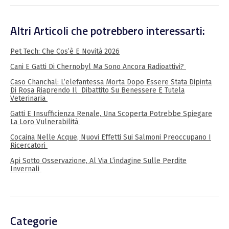
Altri Articoli che potrebbero interessarti:
Pet Tech: Che Cos’è E Novità 2026
Cani E Gatti Di Chernobyl Ma Sono Ancora Radioattivi?
Caso Chanchal: L’elefantessa Morta Dopo Essere Stata Dipinta
Di Rosa Riaprendo Il Dibattito Su Benessere E Tutela
Veterinaria
Gatti E Insufficienza Renale, Una Scoperta Potrebbe Spiegare
La Loro Vulnerabilità
Cocaina Nelle Acque, Nuovi Effetti Sui Salmoni Preoccupano I
Ricercatori
Api Sotto Osservazione, Al Via L’indagine Sulle Perdite
Invernali
Categorie