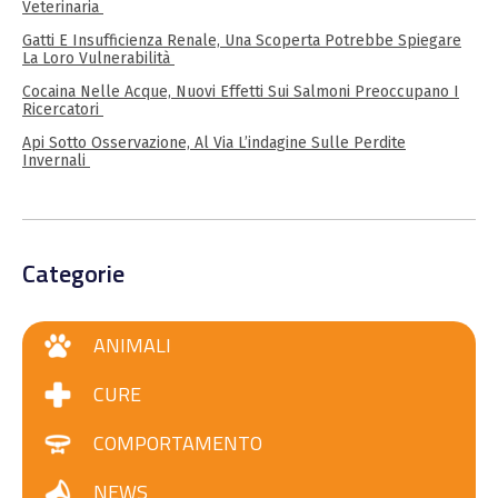
Veterinaria
Gatti E Insufficienza Renale, Una Scoperta Potrebbe Spiegare
La Loro Vulnerabilità
Cocaina Nelle Acque, Nuovi Effetti Sui Salmoni Preoccupano I
Ricercatori
Api Sotto Osservazione, Al Via L’indagine Sulle Perdite
Invernali
Categorie
ANIMALI
CURE
COMPORTAMENTO
NEWS