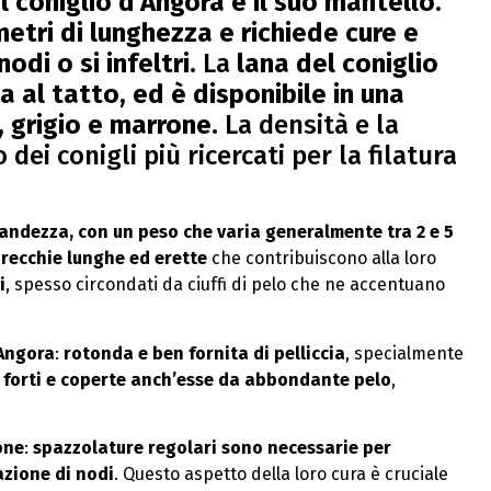
l coniglio d’Angora è il suo mantello
.
metri di lunghezza e richiede cure e
odi o si infeltri
. La
lana del coniglio
 al tatto, ed è disponibile in una
u, grigio e marrone
. La densità e la
dei conigli più ricercati per la filatura
andezza, con un peso che varia generalmente tra 2 e 5
recchie lunghe ed erette
che contribuiscono alla loro
i
, spesso circondati da ciuffi di pelo che ne accentuano
’Angora
:
rotonda e ben fornita di pelliccia
, specialmente
forti e coperte anch’esse da abbondante pelo
,
one
:
spazzolature regolari sono necessarie per
azione di nodi
. Questo aspetto della loro cura è cruciale