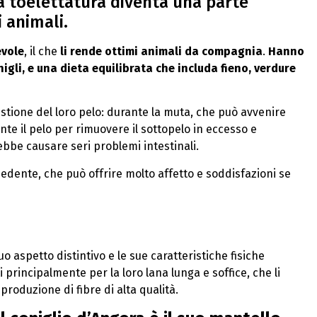
la toelettatura diventa una parte
 animali.
evole
, il che
li rende ottimi animali da compagnia
.
Hanno
igli, e una dieta equilibrata che includa fieno, verdure
estione del loro pelo: durante la muta, che può avvenire
nte il pelo per rimuovere il sottopelo in eccesso e
ebbe causare seri problemi intestinali.
hiedente, che può offrire molto affetto e soddisfazioni se
o aspetto distintivo e le sue caratteristiche fisiche
 principalmente per la loro lana lunga e soffice, che li
roduzione di fibre di alta qualità.