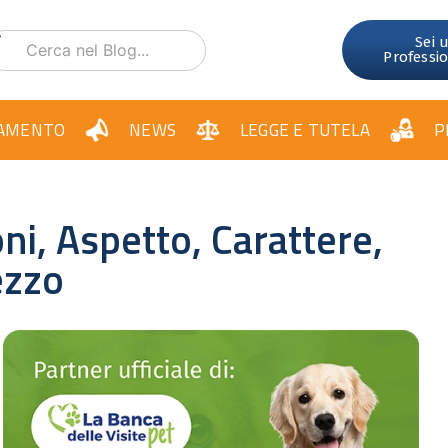
Sei 
Professi
AMENTO
NEWS
LEGGE E TUTELA
P
ni, Aspetto, Carattere,
ezzo