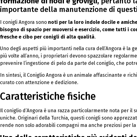
formazione di nodi e grovigli
, pertanto 
importante della manutenzione di questi
I conigli Angora sono
noti per la loro indole docile e amich
bisogno di spazio per muoversi e esercizio, come tutti i con
fresche e cibo per conigli di alta qualità
.
Uno degli aspetti più importanti nella cura dell’Angora è la g
più volte all’anno, i proprietari devono spazzolare regolarme
prevenire l’ingestione di pelo da parte del coniglio, che potr
In sintesi, il Coniglio Angora è un animale affascinante e ric
curato con attenzione e dedizione.
Caratteristiche fisiche
Il coniglio d’Angora è una razza particolarmente nota per il su
uniche. Originari della Turchia, questi conigli sono apprezzati
rende non solo adorabili compagni ma anche preziosi per la p