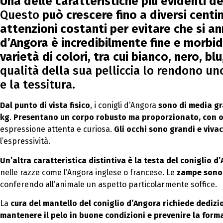
Una delle caratteristiche più evidenti de
Questo
può crescere fino a diversi centi
attenzioni costanti per evitare che si ann
d’Angora è incredibilmente fine e morbida
varietà di colori, tra cui bianco, nero, bl
qualità della sua pelliccia lo rendono uno 
e la tessitura.
Dal punto di vista fisico
, i conigli d’Angora
sono di media gr
kg
.
Presentano un corpo robusto ma proporzionato, con o
espressione attenta e curiosa.
Gli occhi sono grandi e vivac
l’espressività.
Un’altra caratteristica distintiva è la testa del coniglio d
nelle razze come l’Angora inglese o francese. Le
zampe sono 
conferendo all’animale un aspetto particolarmente soffice.
La
cura del mantello del coniglio d’Angora richiede dedizi
mantenere il pelo in buone condizioni e prevenire la form