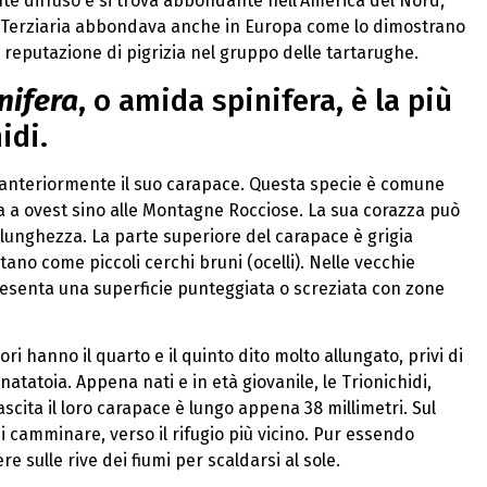
ente diffuso e si trova abbondante nell’America del Nord,
l’Era Terziaria abbondava anche in Europa come lo dimostrano
la reputazione di pigrizia nel gruppo delle tartarughe.
nifera
, o amida spinifera, è la più
idi.
no anteriormente il suo carapace. Questa specie è comune
va a ovest sino alle Montagne Rocciose. La sua corazza può
lunghezza. La parte superiore del carapace è grigia
no come piccoli cerchi bruni (ocelli). Nelle vecchie
esenta una superficie punteggiata o screziata con zone
ri hanno il quarto e il quinto dito molto allungato, privi di
atatoia. Appena nati e in età giovanile, le Trionichidi,
cita il loro carapace è lungo appena 38 millimetri. Sul
di camminare, verso il rifugio più vicino. Pur essendo
 sulle rive dei fiumi per scaldarsi al sole.