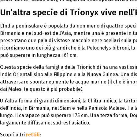
Un’altra specie di Trionyx vive nell’
L’India peninsulare è popolata da non meno di quattro specie d
Birmania e nel sud-est dell’Asia, mentre una è presente in tut
presentano due paia di vistose macchie nere ocellari sulla p
ricordiamo uno dei più grandi che è la Pelochelys bibroni, la 
può superare in lunghezza i 61 cm.
Questa specie della famiglia delle Trionichidi ha una vastissi
Indie Orientali sino alle Filippine e alla Nuova Guinea. Una d
attraversare spontaneamente le acque marine (il che è impr
dai Malesi (e questo è più probabile).
Un’altra forma di grandi dimensioni, la Chitra indica, la tarta
dell’India, in Birmania, nel Siam e nella Penisola Malese. Ha l
lungo. Il carapace può superare i 75 cm. Una terza forma, Do
largamente diffusa nel sud-est asiatico.
Scopri altri
rettili
: