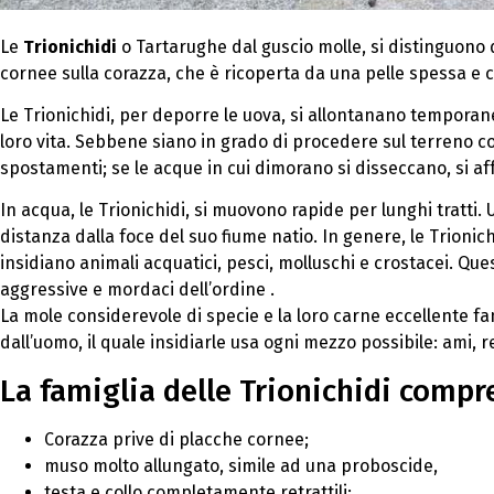
Le
Trionichidi
o Tartarughe dal guscio molle, si distinguono da
cornee sulla corazza, che è ricoperta da una pelle spessa e c
Le Trionichidi, per deporre le uova, si allontanano temporan
loro vita. Sebbene siano in grado di procedere sul terreno c
spostamenti; se le acque in cui dimorano si disseccano, si a
In acqua, le Trionichidi, si muovono rapide per lunghi tratti
distanza dalla foce del suo fiume natio. In genere, le Trionich
insidiano animali acquatici, pesci, molluschi e crostacei. Que
aggressive e mordaci dell’ordine .
La mole considerevole di specie e la loro carne eccellente f
dall’uomo, il quale insidiarle usa ogni mezzo possibile: ami, 
La famiglia delle Trionichidi compr
Corazza prive di placche cornee;
muso molto allungato, simile ad una proboscide,
testa e collo completamente retrattili;