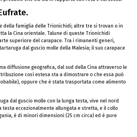
Eufrate.
ella famiglia delle Trionichidi; altre tre si trovan o in
ta la Cina orientale. Talune di queste Trionichidi
arte superiore del carapace. Tra i rimanenti generi,
tartaruga dal guscio molle della Malesia; il suo carapace
ma diffusione geografica, dal sud della Cina attraverso le
istribuzione così estesa sta a dimostrare o che essa può
obabile), oppure che è stata trasportata come alimento
ruga dal guscio molle con la lunga testa, vive nel nord
a testa eccezionalmente allungata e stretta, e il collo
gania, è di minori dimensioni (25 cm circa) ed è pure