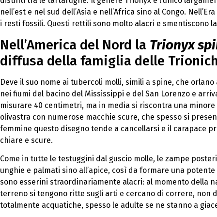
distinti tra le tartarughe. Il genere Trionyx è l’unico largam
nell’est e nel sud dell’Asia e nell’Africa sino al Congo. Nel
i resti fossili. Questi rettili sono molto alacri e smentiscono 
Nell’America del Nord la
Trionyx spi
diffusa della famiglia delle Trionich
Deve il suo nome ai tubercoli molli, simili a spine, che orla
nei fiumi del bacino del Mississippi e del San Lorenzo e arri
misurare 40 centimetri, ma in media si riscontra una minore 
olivastra con numerose macchie scure, che spesso si presenta
femmine questo disegno tende a cancellarsi e il carapace pr
chiare e scure.
Come in tutte le testuggini dal guscio molle, le zampe posterio
unghie e palmati sino all’apice, così da formare una potente n
sono esserini straordinariamente alacri: al momento della nas
terreno si tengono ritte sugli arti e cercano di correre, non 
totalmente acquatiche, spesso le adulte se ne stanno a giacere