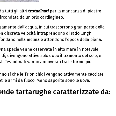
 tutti gli altri
testudinati
per la mancanza di piastre
ircondata da un orlo cartilagineo.
eamente dall’acqua, in cui trascorrono gran parte della
on discreta velocità intraprendono di rado lunghi
ffondano nella melma e attendono l’epoca della piena.
. Una specie venne osservata in alto mare in notevole
idi, divengono attive solo dopo il tramonto del sole, e
sti Testudinati vanno annoverati tra le forme più
anno sì che le Trionichidi vengano attivamente cacciate
reti e armi da fuoco. Meno saporite sono le uova.
ende tartarughe caratterizzate da: