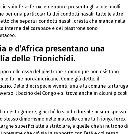
cie spinifera-ferox, e neppure presenta gli aculei molli
 per una particolarità dei condotti nasali; tutte le altre
etto che separa i condotti nasali, cresta che manca nella
ossa interne del carapace e del piastrone sono
retaceo.
ia e d’Africa presentano una
ia delle Trionichidi.
luppo delle ossa del piastrone. Comunque non esistono
n le forme nordamericane. Come già detto, il
ario. Delle dieci specie viventi, una è la comune tartaruga
raverso il bacino del Congo e si trova anche in alcuni piccoli
 di questo genere, giacché lo scudo dorsale misura spesso
o stesso dimorfismo nelle mascelle come la Trionyx ferox
rghe superfici atte a stritolare, e quelle che si nutrono di
i presume che ciò sia in rapporto con l’età e col sesso.