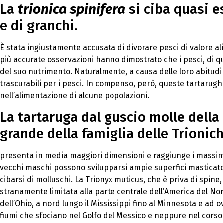
La
trionica spinifera
si ciba quasi e
e di granchi.
È stata ingiustamente accusata di divorare pesci di valore al
più accurate osservazioni hanno dimostrato che i pesci, di q
del suo nutrimento. Naturalmente, a causa delle loro abitudin
trascurabili per i pesci. In compenso, però, queste tartarugh
nell’alimentazione di alcune popolazioni.
La tartaruga dal guscio molle della
grande della famiglia delle Trionich
presenta in media maggiori dimensioni e raggiunge i massimi 
vecchi maschi possono svilupparsi ampie superfici masticato
cibarsi di molluschi. La Trionyx muticus, che è priva di spine
stranamente limitata alla parte centrale dell’America del Nord.
dell’Ohio, a nord lungo il Mississippi fino al Minnesota e ad 
fiumi che sfociano nel Golfo del Messico e neppure nel corso 