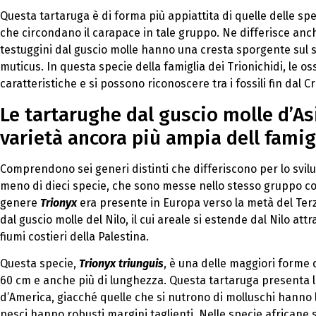
Questa tartaruga è di forma più appiattita di quelle delle spe
che circondano il carapace in tale gruppo. Ne differisce anche
testuggini dal guscio molle hanno una cresta sporgente sul s
muticus. In questa specie della famiglia dei Trionichidi, le 
caratteristiche e si possono riconoscere tra i fossili fin dal C
Le tartarughe dal guscio molle d’As
varietà ancora più ampia dell famigl
Comprendono sei generi distinti che differiscono per lo svi
meno di dieci specie, che sono messe nello stesso gruppo co
genere
Trionyx
era presente in Europa verso la metà del Terzi
dal guscio molle del Nilo, il cui areale si estende dal Nilo att
fiumi costieri della Palestina.
Questa specie,
Trionyx triunguis
, è una delle maggiori forme
60 cm e anche più di lunghezza. Questa tartaruga presenta l
d’America, giacché quelle che si nutrono di molluschi hanno la
pesci hanno robusti margini taglienti. Nelle specie africane s